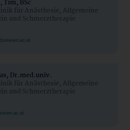
, Tim, BSc
linik für Anästhesie, Allgemeine
zin und Schmerztherapie
uniwien.ac.at
as, Dr.med.univ.
linik für Anästhesie, Allgemeine
zin und Schmerztherapie
wien.ac.at