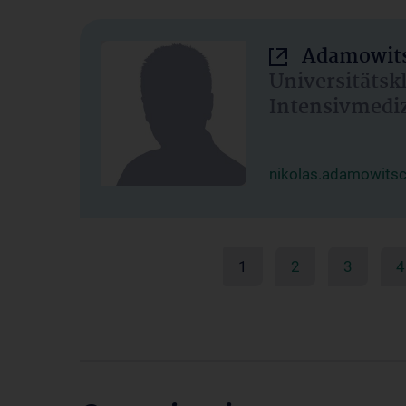
Adamowits
Universitätsk
Intensivmedi
nikolas.adamowits
1
2
3
4