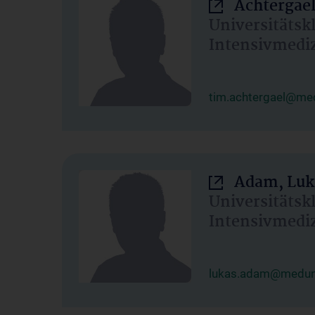
Achtergael
Universitätsk
Intensivmedi
tim.achtergael@med
Adam, Luk
Universitätsk
Intensivmedi
lukas.adam@meduni