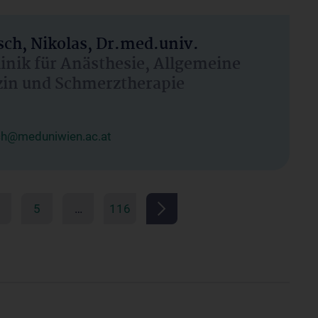
ch, Nikolas, Dr.med.univ.
linik für Anästhesie, Allgemeine
zin und Schmerztherapie
ch@meduniwien.ac.at
5
…
116