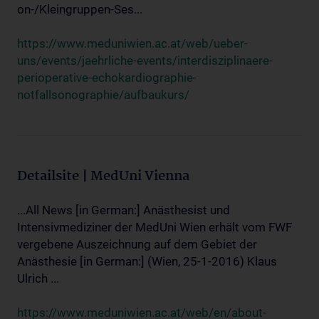
on-/Kleingruppen-Ses...
https://www.meduniwien.ac.at/web/ueber-
uns/events/jaehrliche-events/interdisziplinaere-
perioperative-echokardiographie-
notfallsonographie/aufbaukurs/
Detailsite | MedUni Vienna
...All News [in German:] Anästhesist und
Intensivmediziner der MedUni Wien erhält vom FWF
vergebene Auszeichnung auf dem Gebiet der
Anästhesie [in German:] (Wien, 25-1-2016) Klaus
Ulrich ...
https://www.meduniwien.ac.at/web/en/about-