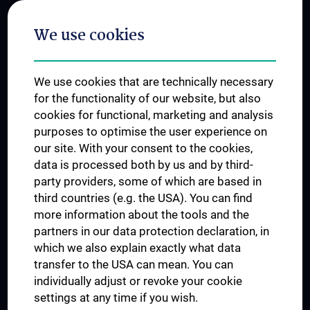
Postgraduate Trainings
We use cookies
Dual Career
Trusted Reseach - Research Security - Foreign Interference
We use cookies that are technically necessary
UNESCO Chair on Bioethics
for the functionality of our website, but also
MUVI
cookies for functional, marketing and analysis
purposes to optimise the user experience on
our site. With your consent to the cookies,
Connect with us
data is processed both by us and by third-
party providers, some of which are based in
third countries (e.g. the USA). You can find
more information about the tools and the
partners in our data protection declaration, in
which we also explain exactly what data
PRESSE
transfer to the USA can mean. You can
JOBS
individually adjust or revoke your cookie
MEDUNI SHOP
settings at any time if you wish.