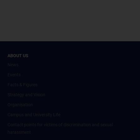
ABOUT US
News
Events
Facts & Figures
Strategy and Vision
Organisation
Campus and University Life
Contact points for victims of discrimination and sexual
harassment