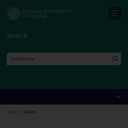
Skip
to
main
content
Search
Home
Search