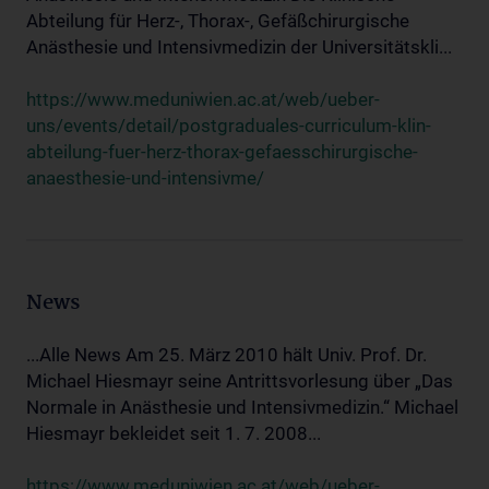
Abteilung für Herz-, Thorax-, Gefäßchirurgische
Anästhesie und Intensivmedizin der Universitätskli...
https://www.meduniwien.ac.at/web/ueber-
uns/events/detail/postgraduales-curriculum-klin-
abteilung-fuer-herz-thorax-gefaesschirurgische-
anaesthesie-und-intensivme/
News
...Alle News Am 25. März 2010 hält Univ. Prof. Dr.
Michael Hiesmayr seine Antrittsvorlesung über „Das
Normale in Anästhesie und Intensivmedizin.“ Michael
Hiesmayr bekleidet seit 1. 7. 2008...
https://www.meduniwien.ac.at/web/ueber-