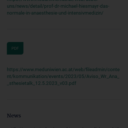
uns/news/detail/prof-dr-michael-hiesmayr-das-
normale-in-anaesthesie-und-intensivmedizin/
PDF
https://www.meduniwien.ac.at/web/fileadmin/conte
nt/kommunikation/events/2023/05/Aviso_Wr_Ana_
_sthesietalk_12.5.2023_v03.pdf
News