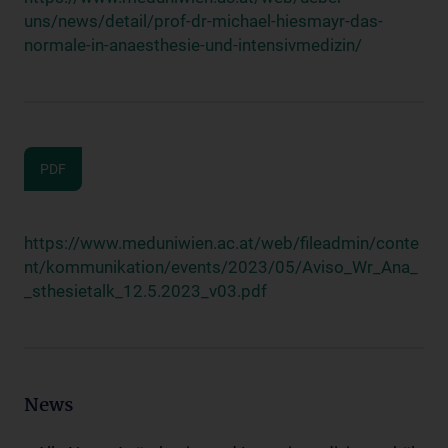
uns/news/detail/prof-dr-michael-hiesmayr-das-
normale-in-anaesthesie-und-intensivmedizin/
PDF
https://www.meduniwien.ac.at/web/fileadmin/conte
nt/kommunikation/events/2023/05/Aviso_Wr_Ana_
_sthesietalk_12.5.2023_v03.pdf
News