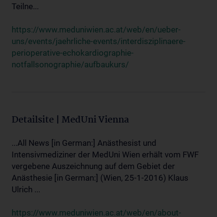
Teilne...
https://www.meduniwien.ac.at/web/en/ueber-
uns/events/jaehrliche-events/interdisziplinaere-
perioperative-echokardiographie-
notfallsonographie/aufbaukurs/
Detailsite | MedUni Vienna
...All News [in German:] Anästhesist und
Intensivmediziner der MedUni Wien erhält vom FWF
vergebene Auszeichnung auf dem Gebiet der
Anästhesie [in German:] (Wien, 25-1-2016) Klaus
Ulrich ...
https://www.meduniwien.ac.at/web/en/about-