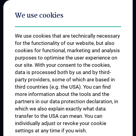
Postgraduate Trainings
We use cookies
Dual Career
Trusted Reseach - Research Security - Foreign Interference
We use cookies that are technically necessary
UNESCO Chair on Bioethics
for the functionality of our website, but also
MUVI
cookies for functional, marketing and analysis
purposes to optimise the user experience on
our site. With your consent to the cookies,
Connect with us
data is processed both by us and by third-
party providers, some of which are based in
third countries (e.g. the USA). You can find
more information about the tools and the
partners in our data protection declaration, in
which we also explain exactly what data
PRESSE
transfer to the USA can mean. You can
JOBS
individually adjust or revoke your cookie
MEDUNI SHOP
settings at any time if you wish.