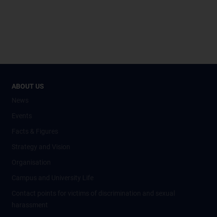
ABOUT US
News
Events
Facts & Figures
Strategy and Vision
Organisation
Campus and University Life
Contact points for victims of discrimination and sexual
harassment