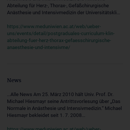
Abteilung für Herz-, Thorax-, Gefäßchirurgische
Anästhesie und Intensivmedizin der Universitätskli...
https://www.meduniwien.ac.at/web/ueber-
uns/events/detail/postgraduales-curriculum-klin-
abteilung-fuer-herz-thorax-gefaesschirurgische-
anaesthesie-und-intensivme/
News
...Alle News Am 25. März 2010 hält Univ. Prof. Dr.
Michael Hiesmayr seine Antrittsvorlesung über „Das
Normale in Anästhesie und Intensivmedizin.“ Michael
Hiesmayr bekleidet seit 1. 7. 2008...
https://www.meduniwien.ac.at/web/ueber-