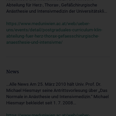
Abteilung für Herz-, Thorax-, Gefäßchirurgische
Anästhesie und Intensivmedizin der Universitätskli...
https://www.meduniwien.ac.at/web/ueber-
uns/events/detail/postgraduales-curriculum-klin-
abteilung-fuer-herz-thorax-gefaesschirurgische-
anaesthesie-und-intensivme/
News
...Alle News Am 25. März 2010 hält Univ. Prof. Dr.
Michael Hiesmayr seine Antrittsvorlesung über „Das
Normale in Anästhesie und Intensivmedizin.“ Michael
Hiesmayr bekleidet seit 1. 7. 2008...
https://www.meduniwien.ac.at/web/ueber-