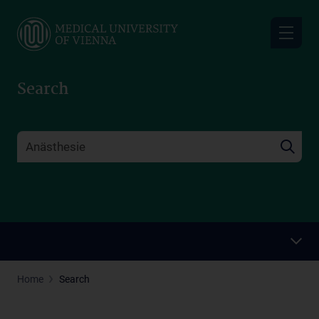
Skip
to
main
content
Search
Home
Search