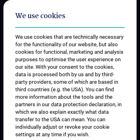
Postgraduate Trainings
We use cookies
Dual Career
Trusted Reseach - Research Security - Foreign Interference
We use cookies that are technically necessary
UNESCO Chair on Bioethics
for the functionality of our website, but also
MUVI
cookies for functional, marketing and analysis
purposes to optimise the user experience on
our site. With your consent to the cookies,
Connect with us
data is processed both by us and by third-
party providers, some of which are based in
third countries (e.g. the USA). You can find
more information about the tools and the
partners in our data protection declaration, in
which we also explain exactly what data
PRESSE
transfer to the USA can mean. You can
JOBS
individually adjust or revoke your cookie
MEDUNI SHOP
settings at any time if you wish.