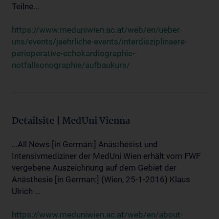
Teilne...
https://www.meduniwien.ac.at/web/en/ueber-
uns/events/jaehrliche-events/interdisziplinaere-
perioperative-echokardiographie-
notfallsonographie/aufbaukurs/
Detailsite | MedUni Vienna
...All News [in German:] Anästhesist und
Intensivmediziner der MedUni Wien erhält vom FWF
vergebene Auszeichnung auf dem Gebiet der
Anästhesie [in German:] (Wien, 25-1-2016) Klaus
Ulrich ...
https://www.meduniwien.ac.at/web/en/about-