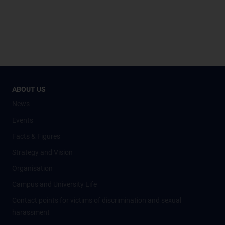
ABOUT US
News
Events
Facts & Figures
Strategy and Vision
Organisation
Campus and University Life
Contact points for victims of discrimination and sexual
harassment