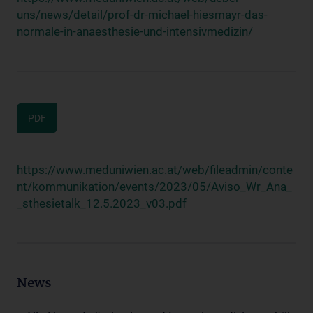
uns/news/detail/prof-dr-michael-hiesmayr-das-
normale-in-anaesthesie-und-intensivmedizin/
PDF
https://www.meduniwien.ac.at/web/fileadmin/conte
nt/kommunikation/events/2023/05/Aviso_Wr_Ana_
_sthesietalk_12.5.2023_v03.pdf
News