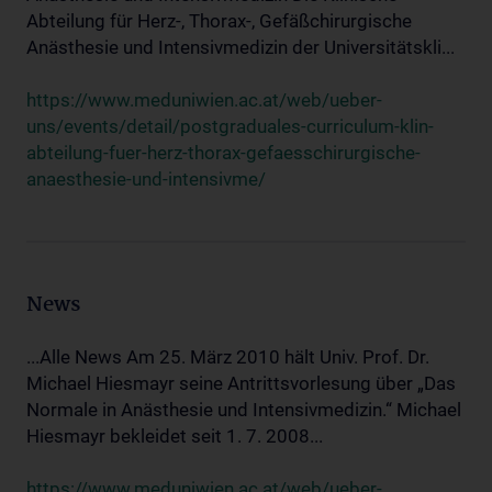
Abteilung für Herz-, Thorax-, Gefäßchirurgische
Anästhesie und Intensivmedizin der Universitätskli...
https://www.meduniwien.ac.at/web/ueber-
uns/events/detail/postgraduales-curriculum-klin-
abteilung-fuer-herz-thorax-gefaesschirurgische-
anaesthesie-und-intensivme/
News
...Alle News Am 25. März 2010 hält Univ. Prof. Dr.
Michael Hiesmayr seine Antrittsvorlesung über „Das
Normale in Anästhesie und Intensivmedizin.“ Michael
Hiesmayr bekleidet seit 1. 7. 2008...
https://www.meduniwien.ac.at/web/ueber-