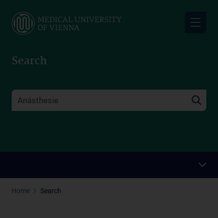
Skip
to
main
content
Search
Home
Search