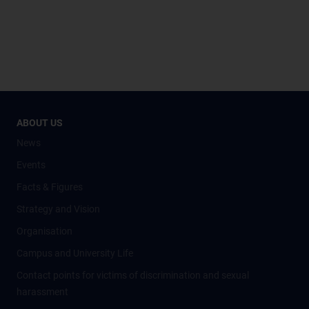
ABOUT US
News
Events
Facts & Figures
Strategy and Vision
Organisation
Campus and University Life
Contact points for victims of discrimination and sexual
harassment