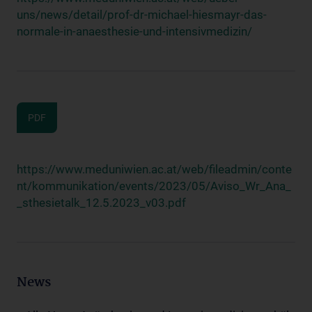
uns/news/detail/prof-dr-michael-hiesmayr-das-
normale-in-anaesthesie-und-intensivmedizin/
PDF
https://www.meduniwien.ac.at/web/fileadmin/conte
nt/kommunikation/events/2023/05/Aviso_Wr_Ana_
_sthesietalk_12.5.2023_v03.pdf
News