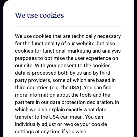
Postgraduate Trainings
We use cookies
Dual Career
Trusted Reseach - Research Security - Foreign Interference
We use cookies that are technically necessary
UNESCO Chair on Bioethics
for the functionality of our website, but also
MUVI
cookies for functional, marketing and analysis
purposes to optimise the user experience on
our site. With your consent to the cookies,
Connect with us
data is processed both by us and by third-
party providers, some of which are based in
third countries (e.g. the USA). You can find
more information about the tools and the
partners in our data protection declaration, in
which we also explain exactly what data
PRESSE
transfer to the USA can mean. You can
JOBS
individually adjust or revoke your cookie
MEDUNI SHOP
settings at any time if you wish.