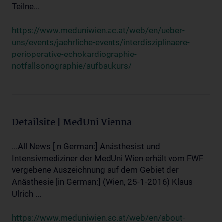
Teilne...
https://www.meduniwien.ac.at/web/en/ueber-
uns/events/jaehrliche-events/interdisziplinaere-
perioperative-echokardiographie-
notfallsonographie/aufbaukurs/
Detailsite | MedUni Vienna
...All News [in German:] Anästhesist und
Intensivmediziner der MedUni Wien erhält vom FWF
vergebene Auszeichnung auf dem Gebiet der
Anästhesie [in German:] (Wien, 25-1-2016) Klaus
Ulrich ...
https://www.meduniwien.ac.at/web/en/about-