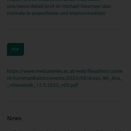
uns/news/detail/prof-dr-michael-hiesmayr-das-
normale-in-anaesthesie-und-intensivmedizin/
PDF
https://www.meduniwien.ac.at/web/fileadmin/conte
nt/kommunikation/events/2023/05/Aviso_Wr_Ana_
_sthesietalk_12.5.2023_v03.pdf
News