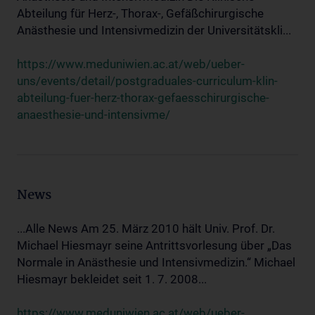
Abteilung für Herz-, Thorax-, Gefäßchirurgische
Anästhesie und Intensivmedizin der Universitätskli...
https://www.meduniwien.ac.at/web/ueber-
uns/events/detail/postgraduales-curriculum-klin-
abteilung-fuer-herz-thorax-gefaesschirurgische-
anaesthesie-und-intensivme/
News
...Alle News Am 25. März 2010 hält Univ. Prof. Dr.
Michael Hiesmayr seine Antrittsvorlesung über „Das
Normale in Anästhesie und Intensivmedizin.“ Michael
Hiesmayr bekleidet seit 1. 7. 2008...
https://www.meduniwien.ac.at/web/ueber-