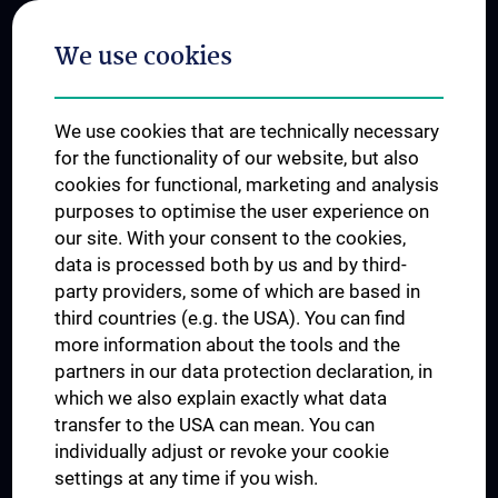
Postgraduate Trainings
We use cookies
Dual Career
Trusted Reseach - Research Security - Foreign Interference
We use cookies that are technically necessary
UNESCO Chair on Bioethics
for the functionality of our website, but also
MUVI
cookies for functional, marketing and analysis
purposes to optimise the user experience on
our site. With your consent to the cookies,
Connect with us
data is processed both by us and by third-
party providers, some of which are based in
third countries (e.g. the USA). You can find
more information about the tools and the
partners in our data protection declaration, in
which we also explain exactly what data
PRESSE
transfer to the USA can mean. You can
JOBS
individually adjust or revoke your cookie
MEDUNI SHOP
settings at any time if you wish.