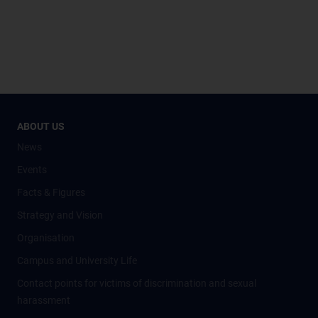
ABOUT US
News
Events
Facts & Figures
Strategy and Vision
Organisation
Campus and University Life
Contact points for victims of discrimination and sexual
harassment