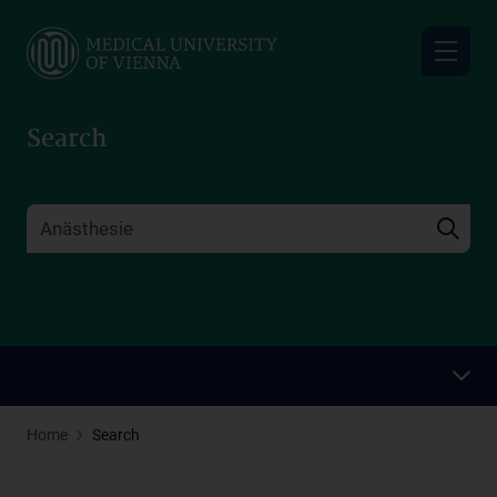
Skip
to
main
content
Search
Home
Search