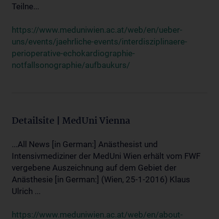
Teilne...
https://www.meduniwien.ac.at/web/en/ueber-
uns/events/jaehrliche-events/interdisziplinaere-
perioperative-echokardiographie-
notfallsonographie/aufbaukurs/
Detailsite | MedUni Vienna
...All News [in German:] Anästhesist und
Intensivmediziner der MedUni Wien erhält vom FWF
vergebene Auszeichnung auf dem Gebiet der
Anästhesie [in German:] (Wien, 25-1-2016) Klaus
Ulrich ...
https://www.meduniwien.ac.at/web/en/about-