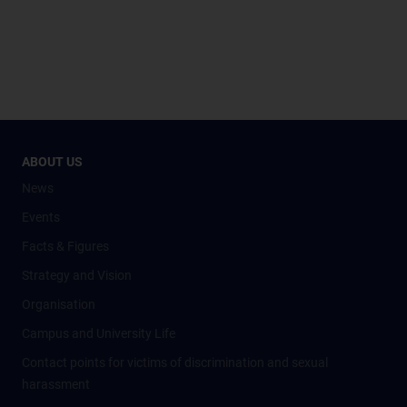
ABOUT US
News
Events
Facts & Figures
Strategy and Vision
Organisation
Campus and University Life
Contact points for victims of discrimination and sexual
harassment