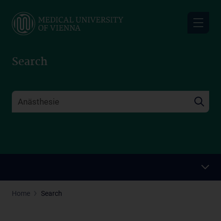
Skip
to
main
content
Search
Home
Search