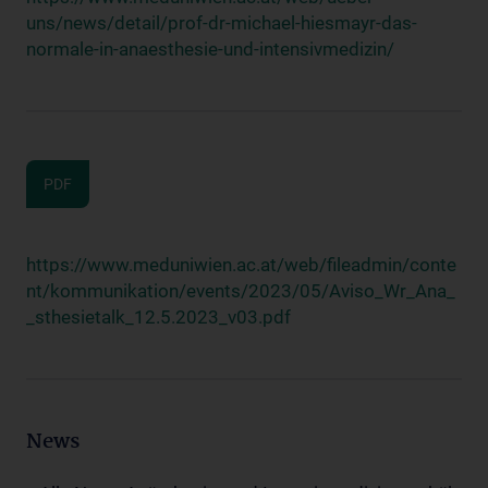
uns/news/detail/prof-dr-michael-hiesmayr-das-
normale-in-anaesthesie-und-intensivmedizin/
PDF
https://www.meduniwien.ac.at/web/fileadmin/conte
nt/kommunikation/events/2023/05/Aviso_Wr_Ana_
_sthesietalk_12.5.2023_v03.pdf
News