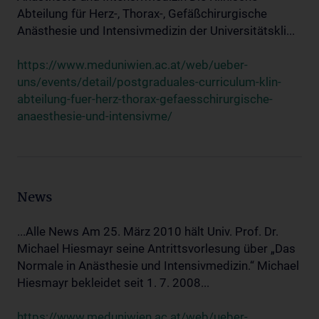
Abteilung für Herz-, Thorax-, Gefäßchirurgische
Anästhesie und Intensivmedizin der Universitätskli...
https://www.meduniwien.ac.at/web/ueber-
uns/events/detail/postgraduales-curriculum-klin-
abteilung-fuer-herz-thorax-gefaesschirurgische-
anaesthesie-und-intensivme/
News
...Alle News Am 25. März 2010 hält Univ. Prof. Dr.
Michael Hiesmayr seine Antrittsvorlesung über „Das
Normale in Anästhesie und Intensivmedizin.“ Michael
Hiesmayr bekleidet seit 1. 7. 2008...
https://www.meduniwien.ac.at/web/ueber-