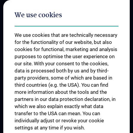
Postgraduate Trainings
We use cookies
Dual Career
Trusted Reseach - Research Security - Foreign Interference
We use cookies that are technically necessary
UNESCO Chair on Bioethics
for the functionality of our website, but also
MUVI
cookies for functional, marketing and analysis
purposes to optimise the user experience on
our site. With your consent to the cookies,
Connect with us
data is processed both by us and by third-
party providers, some of which are based in
third countries (e.g. the USA). You can find
more information about the tools and the
partners in our data protection declaration, in
which we also explain exactly what data
PRESSE
transfer to the USA can mean. You can
JOBS
individually adjust or revoke your cookie
MEDUNI SHOP
settings at any time if you wish.