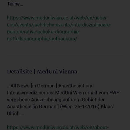
Teilne...
https://www.meduniwien.ac.at/web/en/ueber-
uns/events/jaehrliche-events/interdisziplinaere-
perioperative-echokardiographie-
notfallsonographie/aufbaukurs/
Detailsite | MedUni Vienna
...All News [in German:] Anästhesist und
Intensivmediziner der MedUni Wien erhält vom FWF
vergebene Auszeichnung auf dem Gebiet der
Anästhesie [in German:] (Wien, 25-1-2016) Klaus
Ulrich ...
https://www.meduniwien.ac.at/web/en/about-