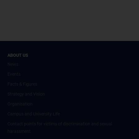
ABOUT US
News
Events
Facts & Figures
Strategy and Vision
Organisation
Campus and University Life
Contact points for victims of discrimination and sexual
harassment