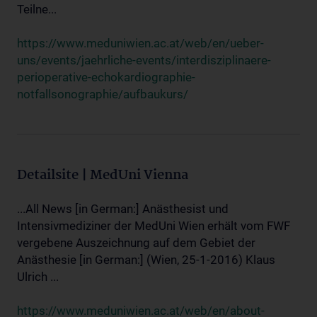
Teilne...
https://www.meduniwien.ac.at/web/en/ueber-
uns/events/jaehrliche-events/interdisziplinaere-
perioperative-echokardiographie-
notfallsonographie/aufbaukurs/
Detailsite | MedUni Vienna
...All News [in German:] Anästhesist und
Intensivmediziner der MedUni Wien erhält vom FWF
vergebene Auszeichnung auf dem Gebiet der
Anästhesie [in German:] (Wien, 25-1-2016) Klaus
Ulrich ...
https://www.meduniwien.ac.at/web/en/about-