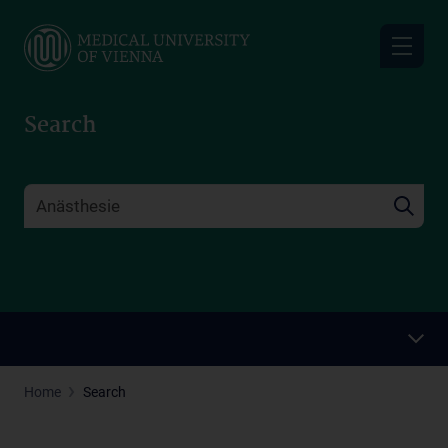
Skip
to
main
content
Search
Home
Search