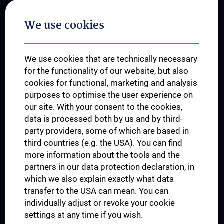
Postgraduate Trainings
We use cookies
Dual Career
Trusted Reseach - Research Security - Foreign Interference
We use cookies that are technically necessary
UNESCO Chair on Bioethics
for the functionality of our website, but also
MUVI
cookies for functional, marketing and analysis
purposes to optimise the user experience on
our site. With your consent to the cookies,
Connect with us
data is processed both by us and by third-
party providers, some of which are based in
third countries (e.g. the USA). You can find
more information about the tools and the
partners in our data protection declaration, in
which we also explain exactly what data
PRESSE
transfer to the USA can mean. You can
JOBS
individually adjust or revoke your cookie
MEDUNI SHOP
settings at any time if you wish.