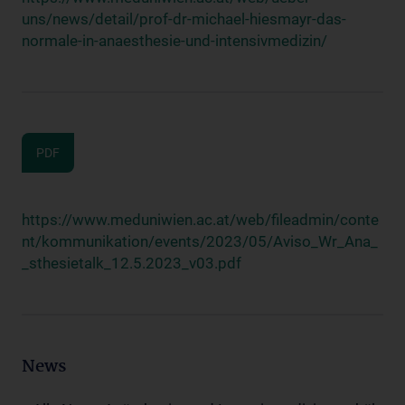
uns/news/detail/prof-dr-michael-hiesmayr-das-
normale-in-anaesthesie-und-intensivmedizin/
PDF
https://www.meduniwien.ac.at/web/fileadmin/conte
nt/kommunikation/events/2023/05/Aviso_Wr_Ana_
_sthesietalk_12.5.2023_v03.pdf
News