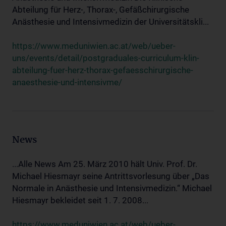
Abteilung für Herz-, Thorax-, Gefäßchirurgische
Anästhesie und Intensivmedizin der Universitätskli...
https://www.meduniwien.ac.at/web/ueber-
uns/events/detail/postgraduales-curriculum-klin-
abteilung-fuer-herz-thorax-gefaesschirurgische-
anaesthesie-und-intensivme/
News
...Alle News Am 25. März 2010 hält Univ. Prof. Dr.
Michael Hiesmayr seine Antrittsvorlesung über „Das
Normale in Anästhesie und Intensivmedizin.“ Michael
Hiesmayr bekleidet seit 1. 7. 2008...
https://www.meduniwien.ac.at/web/ueber-