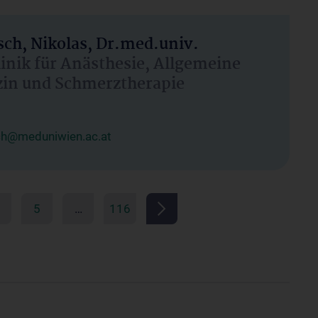
ch, Nikolas, Dr.med.univ.
linik für Anästhesie, Allgemeine
zin und Schmerztherapie
ch@meduniwien.ac.at
5
…
116