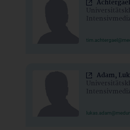
Achtergael
Universitätsk
Intensivmedi
tim.achtergael@med
Adam, Luk
Universitätsk
Intensivmedi
lukas.adam@meduni