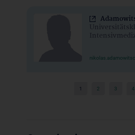
Adamowits
Universitätsk
Intensivmedi
nikolas.adamowits
1
2
3
4