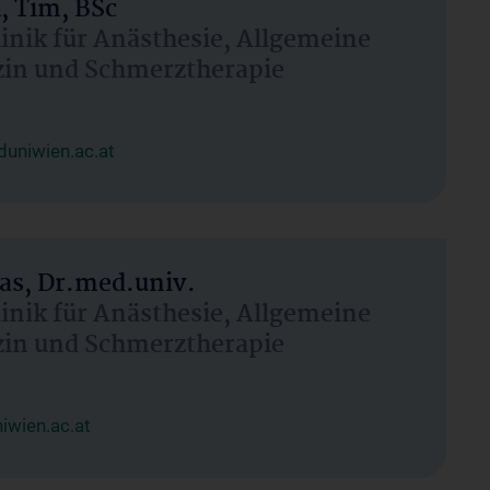
, Tim, BSc
linik für Anästhesie, Allgemeine
zin und Schmerztherapie
uniwien.ac.at
as, Dr.med.univ.
linik für Anästhesie, Allgemeine
zin und Schmerztherapie
wien.ac.at