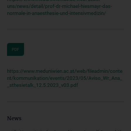
uns/news/detail/prof-dr-michael-hiesmayr-das-
normale-in-anaesthesie-und-intensivmedizin/
PDF
https://www.meduniwien.ac.at/web/fileadmin/conte
nt/kommunikation/events/2023/05/Aviso_Wr_Ana_
_sthesietalk_12.5.2023_v03.pdf
News