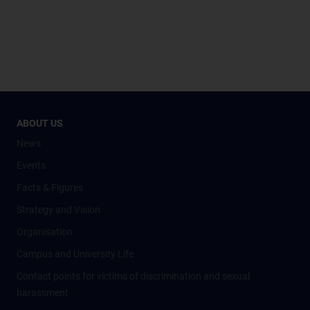
ABOUT US
News
Events
Facts & Figures
Strategy and Vision
Organisation
Campus and University Life
Contact points for victims of discrimination and sexual
harassment