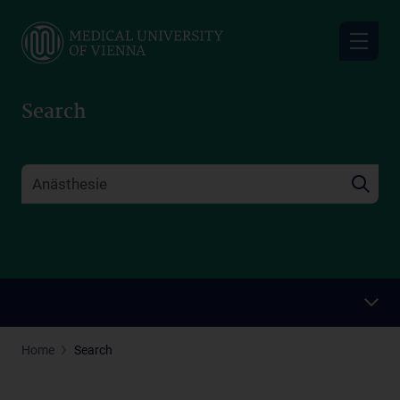
Skip
to
main
content
Search
Home
Search