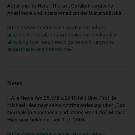
Abteilung für Herz-, Thorax-, Gefäßchirurgische
Anästhesie und Intensivmedizin der Universitätskli...
https://www.meduniwien.ac.at/web/ueber-
uns/events/detail/postgraduales-curriculum-klin-
abteilung-fuer-herz-thorax-gefaesschirurgische-
anaesthesie-und-intensivme/
News
...Alle News Am 25. März 2010 hält Univ. Prof. Dr.
Michael Hiesmayr seine Antrittsvorlesung über „Das
Normale in Anästhesie und Intensivmedizin.“ Michael
Hiesmayr bekleidet seit 1. 7. 2008...
https://www.meduniwien.ac.at/web/ueber-