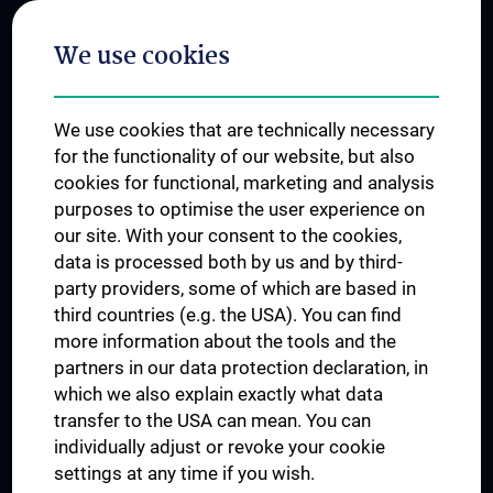
Postgraduate Trainings
We use cookies
Dual Career
Trusted Reseach - Research Security - Foreign Interference
We use cookies that are technically necessary
UNESCO Chair on Bioethics
for the functionality of our website, but also
MUVI
cookies for functional, marketing and analysis
purposes to optimise the user experience on
our site. With your consent to the cookies,
Connect with us
data is processed both by us and by third-
party providers, some of which are based in
third countries (e.g. the USA). You can find
more information about the tools and the
partners in our data protection declaration, in
which we also explain exactly what data
PRESSE
transfer to the USA can mean. You can
JOBS
individually adjust or revoke your cookie
MEDUNI SHOP
settings at any time if you wish.