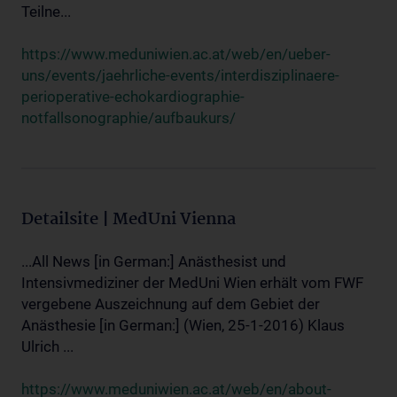
Teilne...
https://www.meduniwien.ac.at/web/en/ueber-
uns/events/jaehrliche-events/interdisziplinaere-
perioperative-echokardiographie-
notfallsonographie/aufbaukurs/
Detailsite | MedUni Vienna
...All News [in German:] Anästhesist und
Intensivmediziner der MedUni Wien erhält vom FWF
vergebene Auszeichnung auf dem Gebiet der
Anästhesie [in German:] (Wien, 25-1-2016) Klaus
Ulrich ...
https://www.meduniwien.ac.at/web/en/about-