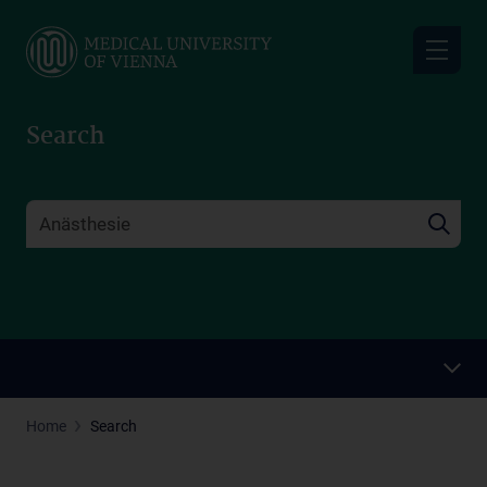
Skip
to
main
content
Search
Home
Search