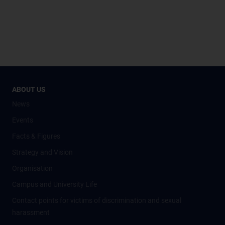
ABOUT US
News
Events
Facts & Figures
Strategy and Vision
Organisation
Campus and University Life
Contact points for victims of discrimination and sexual
harassment