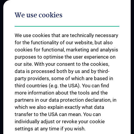
Postgraduate Trainings
We use cookies
Dual Career
Trusted Reseach - Research Security - Foreign Interference
We use cookies that are technically necessary
UNESCO Chair on Bioethics
for the functionality of our website, but also
MUVI
cookies for functional, marketing and analysis
purposes to optimise the user experience on
our site. With your consent to the cookies,
Connect with us
data is processed both by us and by third-
party providers, some of which are based in
third countries (e.g. the USA). You can find
more information about the tools and the
partners in our data protection declaration, in
which we also explain exactly what data
PRESSE
transfer to the USA can mean. You can
JOBS
individually adjust or revoke your cookie
MEDUNI SHOP
settings at any time if you wish.