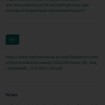
uns/news/detail/prof-dr-michael-hiesmayr-das-
normale-in-anaesthesie-und-intensivmedizin/
PDF
https://www.meduniwien.ac.at/web/fileadmin/conte
nt/kommunikation/events/2023/05/Aviso_Wr_Ana_
_sthesietalk_12.5.2023_v03.pdf
News