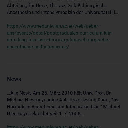
Abteilung für Herz-, Thorax-, Gefäßchirurgische
Anästhesie und Intensivmedizin der Universitätskli...
https://www.meduniwien.ac.at/web/ueber-
uns/events/detail/postgraduales-curriculum-klin-
abteilung-fuer-herz-thorax-gefaesschirurgische-
anaesthesie-und-intensivme/
News
...Alle News Am 25. März 2010 hält Univ. Prof. Dr.
Michael Hiesmayr seine Antrittsvorlesung über „Das
Normale in Anästhesie und Intensivmedizin.“ Michael
Hiesmayr bekleidet seit 1. 7. 2008...
https://www.meduniwien.ac.at/web/ueber-