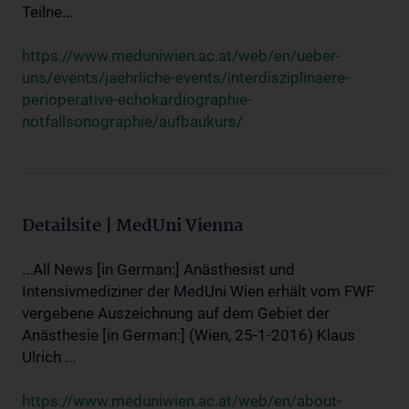
Teilne...
https://www.meduniwien.ac.at/web/en/ueber-
uns/events/jaehrliche-events/interdisziplinaere-
perioperative-echokardiographie-
notfallsonographie/aufbaukurs/
Detailsite | MedUni Vienna
...All News [in German:] Anästhesist und
Intensivmediziner der MedUni Wien erhält vom FWF
vergebene Auszeichnung auf dem Gebiet der
Anästhesie [in German:] (Wien, 25-1-2016) Klaus
Ulrich ...
https://www.meduniwien.ac.at/web/en/about-