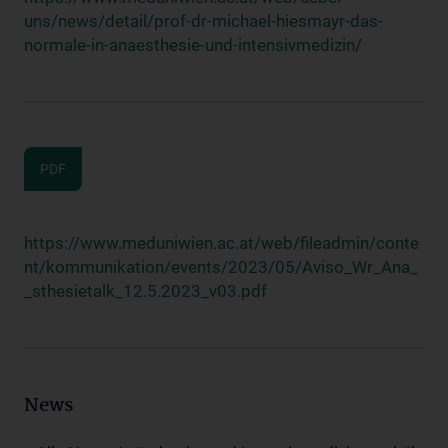
uns/news/detail/prof-dr-michael-hiesmayr-das-
normale-in-anaesthesie-und-intensivmedizin/
PDF
https://www.meduniwien.ac.at/web/fileadmin/conte
nt/kommunikation/events/2023/05/Aviso_Wr_Ana_
_sthesietalk_12.5.2023_v03.pdf
News