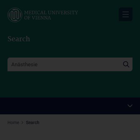
Skip
to
main
content
Search
Home
Search