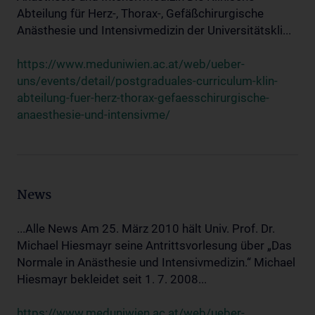
Abteilung für Herz-, Thorax-, Gefäßchirurgische
Anästhesie und Intensivmedizin der Universitätskli...
https://www.meduniwien.ac.at/web/ueber-
uns/events/detail/postgraduales-curriculum-klin-
abteilung-fuer-herz-thorax-gefaesschirurgische-
anaesthesie-und-intensivme/
News
...Alle News Am 25. März 2010 hält Univ. Prof. Dr.
Michael Hiesmayr seine Antrittsvorlesung über „Das
Normale in Anästhesie und Intensivmedizin.“ Michael
Hiesmayr bekleidet seit 1. 7. 2008...
https://www.meduniwien.ac.at/web/ueber-