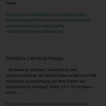
Teilne...
https://www.meduniwien.ac.at/web/en/ueber-
uns/events/jaehrliche-events/interdisziplinaere-
perioperative-echokardiographie-
notfallsonographie/aufbaukurs/
Detailsite | MedUni Vienna
...All News [in German:] Anästhesist und
Intensivmediziner der MedUni Wien erhält vom FWF
vergebene Auszeichnung auf dem Gebiet der
Anästhesie [in German:] (Wien, 25-1-2016) Klaus
Ulrich ...
https://www.meduniwien.ac.at/web/en/about-