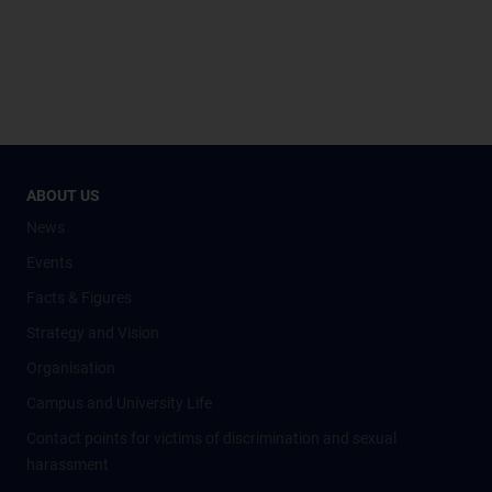
ABOUT US
News
Events
Facts & Figures
Strategy and Vision
Organisation
Campus and University Life
Contact points for victims of discrimination and sexual
harassment