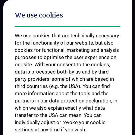
Postgraduate Trainings
We use cookies
Dual Career
Trusted Reseach - Research Security - Foreign Interference
We use cookies that are technically necessary
UNESCO Chair on Bioethics
for the functionality of our website, but also
MUVI
cookies for functional, marketing and analysis
purposes to optimise the user experience on
our site. With your consent to the cookies,
Connect with us
data is processed both by us and by third-
party providers, some of which are based in
third countries (e.g. the USA). You can find
more information about the tools and the
partners in our data protection declaration, in
which we also explain exactly what data
PRESSE
transfer to the USA can mean. You can
JOBS
individually adjust or revoke your cookie
MEDUNI SHOP
settings at any time if you wish.