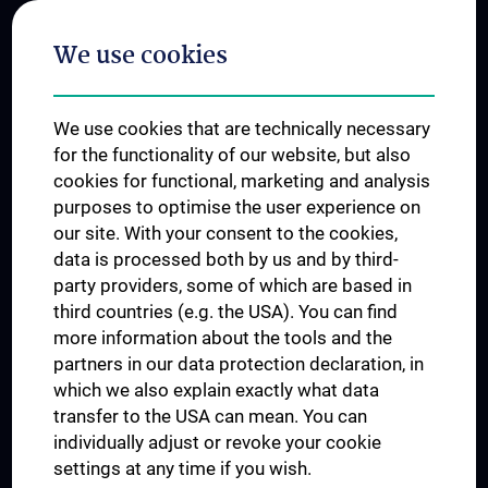
Postgraduate Trainings
We use cookies
Dual Career
Trusted Reseach - Research Security - Foreign Interference
We use cookies that are technically necessary
UNESCO Chair on Bioethics
for the functionality of our website, but also
MUVI
cookies for functional, marketing and analysis
purposes to optimise the user experience on
our site. With your consent to the cookies,
Connect with us
data is processed both by us and by third-
party providers, some of which are based in
third countries (e.g. the USA). You can find
more information about the tools and the
partners in our data protection declaration, in
which we also explain exactly what data
PRESSE
transfer to the USA can mean. You can
JOBS
individually adjust or revoke your cookie
MEDUNI SHOP
settings at any time if you wish.