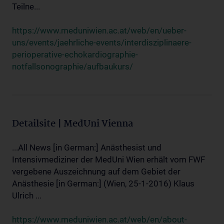
Teilne...
https://www.meduniwien.ac.at/web/en/ueber-
uns/events/jaehrliche-events/interdisziplinaere-
perioperative-echokardiographie-
notfallsonographie/aufbaukurs/
Detailsite | MedUni Vienna
...All News [in German:] Anästhesist und
Intensivmediziner der MedUni Wien erhält vom FWF
vergebene Auszeichnung auf dem Gebiet der
Anästhesie [in German:] (Wien, 25-1-2016) Klaus
Ulrich ...
https://www.meduniwien.ac.at/web/en/about-