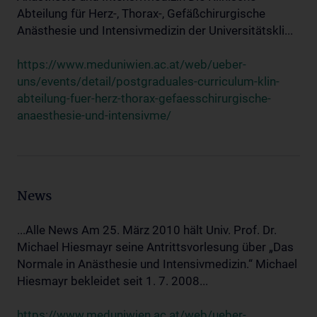
Abteilung für Herz-, Thorax-, Gefäßchirurgische
Anästhesie und Intensivmedizin der Universitätskli...
https://www.meduniwien.ac.at/web/ueber-
uns/events/detail/postgraduales-curriculum-klin-
abteilung-fuer-herz-thorax-gefaesschirurgische-
anaesthesie-und-intensivme/
News
...Alle News Am 25. März 2010 hält Univ. Prof. Dr.
Michael Hiesmayr seine Antrittsvorlesung über „Das
Normale in Anästhesie und Intensivmedizin.“ Michael
Hiesmayr bekleidet seit 1. 7. 2008...
https://www.meduniwien.ac.at/web/ueber-