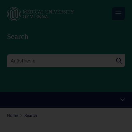
Skip
to
main
content
Search
Home
Search