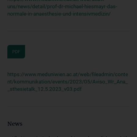
uns/news/detail/prof-dr-michael-hiesmayr-das-
normale-in-anaesthesie-und-intensivmedizin/
PDF
https://www.meduniwien.ac.at/web/fileadmin/conte
nt/kommunikation/events/2023/05/Aviso_Wr_Ana_
_sthesietalk_12.5.2023_v03.pdf
News