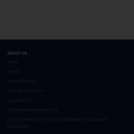
ABOUT US
News
Events
Facts & Figures
Strategy and Vision
Organisation
Campus and University Life
Contact points for victims of discrimination and sexual
harassment