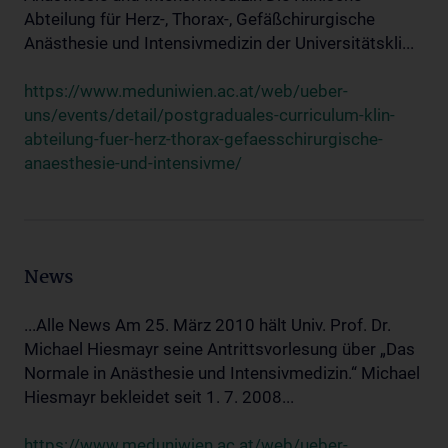
Abteilung für Herz-, Thorax-, Gefäßchirurgische
Anästhesie und Intensivmedizin der Universitätskli...
https://www.meduniwien.ac.at/web/ueber-
uns/events/detail/postgraduales-curriculum-klin-
abteilung-fuer-herz-thorax-gefaesschirurgische-
anaesthesie-und-intensivme/
News
...Alle News Am 25. März 2010 hält Univ. Prof. Dr.
Michael Hiesmayr seine Antrittsvorlesung über „Das
Normale in Anästhesie und Intensivmedizin.“ Michael
Hiesmayr bekleidet seit 1. 7. 2008...
https://www.meduniwien.ac.at/web/ueber-