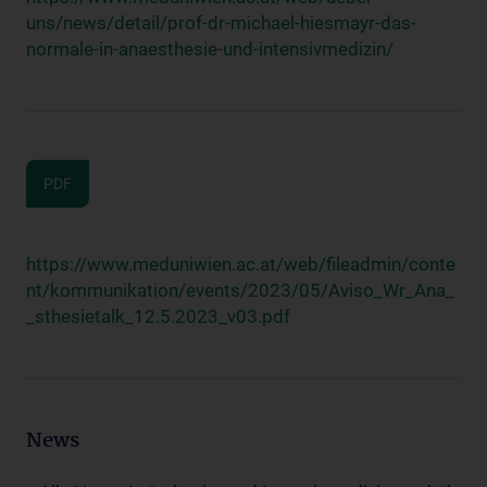
uns/news/detail/prof-dr-michael-hiesmayr-das-
normale-in-anaesthesie-und-intensivmedizin/
PDF
https://www.meduniwien.ac.at/web/fileadmin/conte
nt/kommunikation/events/2023/05/Aviso_Wr_Ana_
_sthesietalk_12.5.2023_v03.pdf
News