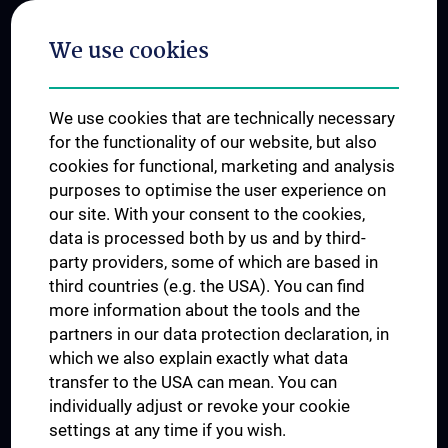
Postgraduate Trainings
We use cookies
Dual Career
Trusted Reseach - Research Security - Foreign Interference
We use cookies that are technically necessary
UNESCO Chair on Bioethics
for the functionality of our website, but also
MUVI
cookies for functional, marketing and analysis
purposes to optimise the user experience on
our site. With your consent to the cookies,
Connect with us
data is processed both by us and by third-
party providers, some of which are based in
third countries (e.g. the USA). You can find
more information about the tools and the
partners in our data protection declaration, in
which we also explain exactly what data
PRESSE
transfer to the USA can mean. You can
JOBS
individually adjust or revoke your cookie
MEDUNI SHOP
settings at any time if you wish.