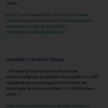
Teilne...
https://www.meduniwien.ac.at/web/en/ueber-
uns/events/jaehrliche-events/interdisziplinaere-
perioperative-echokardiographie-
notfallsonographie/aufbaukurs/
Detailsite | MedUni Vienna
...All News [in German:] Anästhesist und
Intensivmediziner der MedUni Wien erhält vom FWF
vergebene Auszeichnung auf dem Gebiet der
Anästhesie [in German:] (Wien, 25-1-2016) Klaus
Ulrich ...
https://www.meduniwien.ac.at/web/en/about-