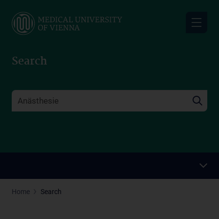
Skip
to
main
content
Search
Home
Search