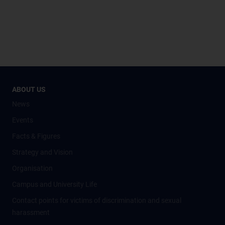
ABOUT US
News
Events
Facts & Figures
Strategy and Vision
Organisation
Campus and University Life
Contact points for victims of discrimination and sexual
harassment