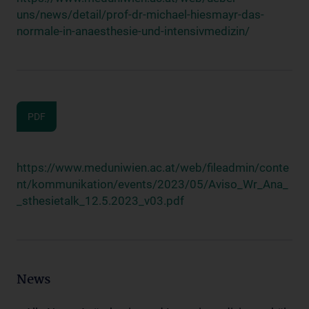
uns/news/detail/prof-dr-michael-hiesmayr-das-
normale-in-anaesthesie-und-intensivmedizin/
PDF
https://www.meduniwien.ac.at/web/fileadmin/conte
nt/kommunikation/events/2023/05/Aviso_Wr_Ana_
_sthesietalk_12.5.2023_v03.pdf
News