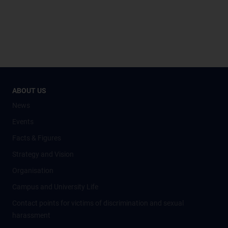
ABOUT US
News
Events
Facts & Figures
Strategy and Vision
Organisation
Campus and University Life
Contact points for victims of discrimination and sexual
harassment