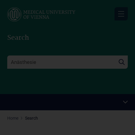
Skip
to
main
content
Search
Home
Search