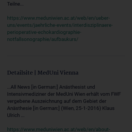
Teilne...
https://www.meduniwien.ac.at/web/en/ueber-
uns/events/jaehrliche-events/interdisziplinaere-
perioperative-echokardiographie-
notfallsonographie/aufbaukurs/
Detailsite | MedUni Vienna
...All News [in German:] Anästhesist und
Intensivmediziner der MedUni Wien erhält vom FWF
vergebene Auszeichnung auf dem Gebiet der
Anästhesie [in German:] (Wien, 25-1-2016) Klaus
Ulrich ...
https://www.meduniwien.ac.at/web/en/about-