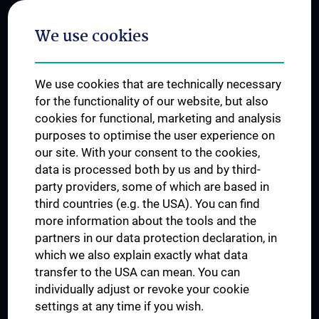
Postgraduate Trainings
We use cookies
Dual Career
Trusted Reseach - Research Security - Foreign Interference
We use cookies that are technically necessary
UNESCO Chair on Bioethics
for the functionality of our website, but also
MUVI
cookies for functional, marketing and analysis
purposes to optimise the user experience on
our site. With your consent to the cookies,
Connect with us
data is processed both by us and by third-
party providers, some of which are based in
third countries (e.g. the USA). You can find
more information about the tools and the
partners in our data protection declaration, in
which we also explain exactly what data
PRESSE
transfer to the USA can mean. You can
JOBS
individually adjust or revoke your cookie
MEDUNI SHOP
settings at any time if you wish.