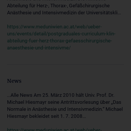
Abteilung für Herz-, Thorax-, Gefäßchirurgische
Anästhesie und Intensivmedizin der Universitätskli...
https://www.meduniwien.ac.at/web/ueber-
uns/events/detail/postgraduales-curriculum-klin-
abteilung-fuer-herz-thorax-gefaesschirurgische-
anaesthesie-und-intensivme/
News
...Alle News Am 25. März 2010 hält Univ. Prof. Dr.
Michael Hiesmayr seine Antrittsvorlesung über „Das
Normale in Anästhesie und Intensivmedizin.“ Michael
Hiesmayr bekleidet seit 1. 7. 2008...
https://www.meduniwien.ac.at/web/ueber-