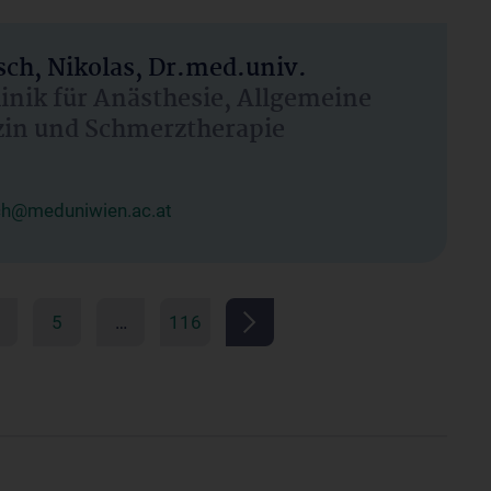
ch, Nikolas, Dr.med.univ.
linik für Anästhesie, Allgemeine
zin und Schmerztherapie
ch@meduniwien.ac.at
5
…
116