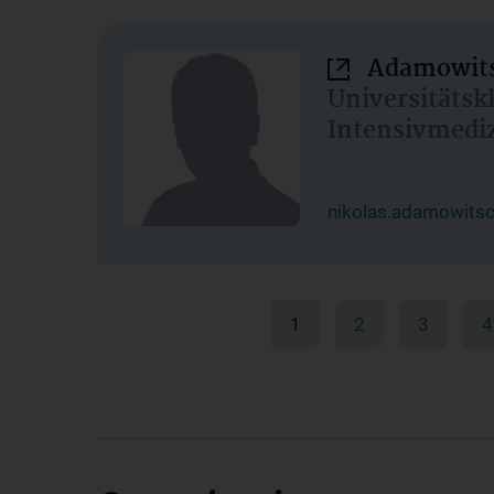
Adamowits
Universitätsk
Intensivmedi
nikolas.adamowits
1
2
3
4