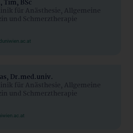
, Tim, BSc
linik für Anästhesie, Allgemeine
zin und Schmerztherapie
uniwien.ac.at
as, Dr.med.univ.
linik für Anästhesie, Allgemeine
zin und Schmerztherapie
wien.ac.at