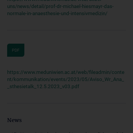
uns/news/detail/prof-dr-michael-hiesmayr-das-
normale-in-anaesthesie-und-intensivmedizin/
PDF
https://www.meduniwien.ac.at/web/fileadmin/conte
nt/kommunikation/events/2023/05/Aviso_Wr_Ana_
_sthesietalk_12.5.2023_v03.pdf
News