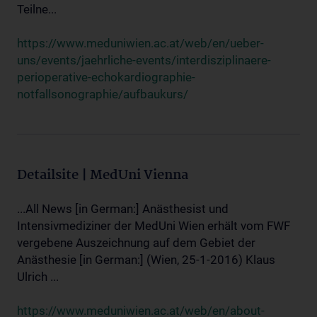
Teilne...
https://www.meduniwien.ac.at/web/en/ueber-
uns/events/jaehrliche-events/interdisziplinaere-
perioperative-echokardiographie-
notfallsonographie/aufbaukurs/
Detailsite | MedUni Vienna
...All News [in German:] Anästhesist und
Intensivmediziner der MedUni Wien erhält vom FWF
vergebene Auszeichnung auf dem Gebiet der
Anästhesie [in German:] (Wien, 25-1-2016) Klaus
Ulrich ...
https://www.meduniwien.ac.at/web/en/about-