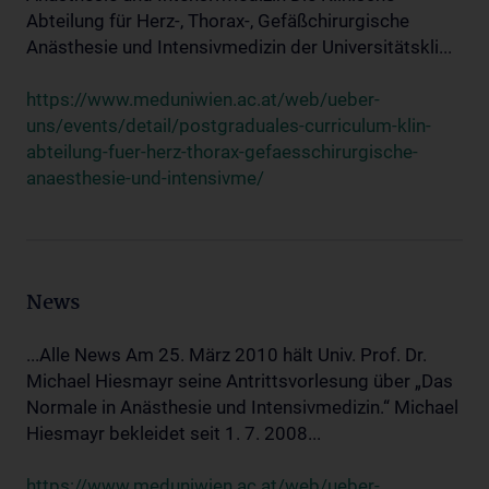
Abteilung für Herz-, Thorax-, Gefäßchirurgische
Anästhesie und Intensivmedizin der Universitätskli...
https://www.meduniwien.ac.at/web/ueber-
uns/events/detail/postgraduales-curriculum-klin-
abteilung-fuer-herz-thorax-gefaesschirurgische-
anaesthesie-und-intensivme/
News
...Alle News Am 25. März 2010 hält Univ. Prof. Dr.
Michael Hiesmayr seine Antrittsvorlesung über „Das
Normale in Anästhesie und Intensivmedizin.“ Michael
Hiesmayr bekleidet seit 1. 7. 2008...
https://www.meduniwien.ac.at/web/ueber-