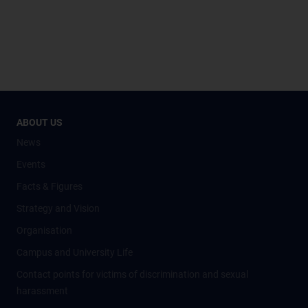
ABOUT US
News
Events
Facts & Figures
Strategy and Vision
Organisation
Campus and University Life
Contact points for victims of discrimination and sexual
harassment