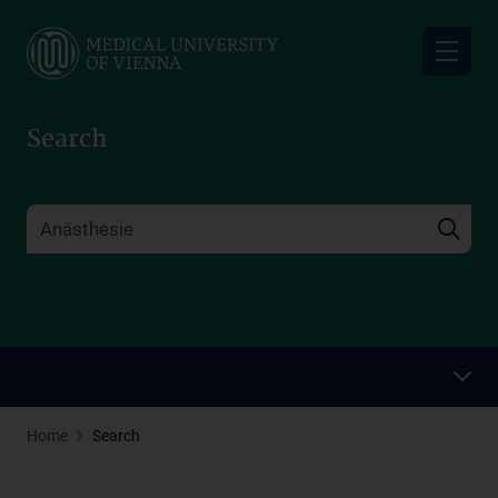
Skip
to
main
content
Search
Home
Search