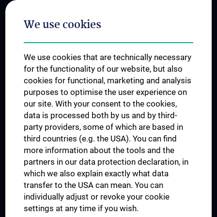
Postgraduate Trainings
We use cookies
Dual Career
Trusted Reseach - Research Security - Foreign Interference
We use cookies that are technically necessary
UNESCO Chair on Bioethics
for the functionality of our website, but also
MUVI
cookies for functional, marketing and analysis
purposes to optimise the user experience on
our site. With your consent to the cookies,
Connect with us
data is processed both by us and by third-
party providers, some of which are based in
third countries (e.g. the USA). You can find
more information about the tools and the
partners in our data protection declaration, in
which we also explain exactly what data
PRESSE
transfer to the USA can mean. You can
JOBS
individually adjust or revoke your cookie
MEDUNI SHOP
settings at any time if you wish.