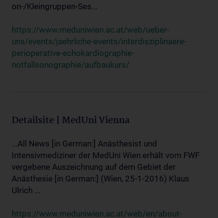
on-/Kleingruppen-Ses...
https://www.meduniwien.ac.at/web/ueber-
uns/events/jaehrliche-events/interdisziplinaere-
perioperative-echokardiographie-
notfallsonographie/aufbaukurs/
Detailsite | MedUni Vienna
...All News [in German:] Anästhesist und
Intensivmediziner der MedUni Wien erhält vom FWF
vergebene Auszeichnung auf dem Gebiet der
Anästhesie [in German:] (Wien, 25-1-2016) Klaus
Ulrich ...
https://www.meduniwien.ac.at/web/en/about-