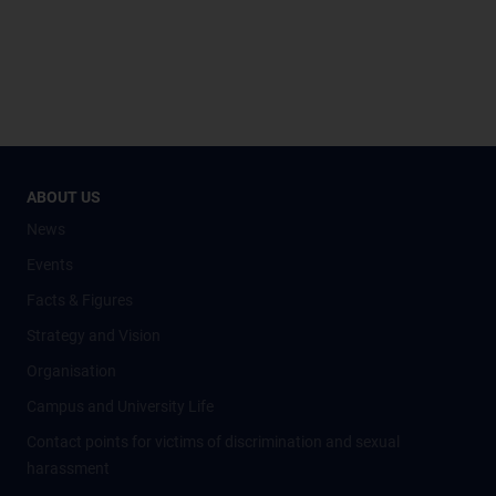
ABOUT US
News
Events
Facts & Figures
Strategy and Vision
Organisation
Campus and University Life
Contact points for victims of discrimination and sexual
harassment