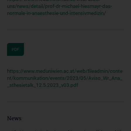
uns/news/detail/prof-dr-michael-hiesmayr-das-
normale-in-anaesthesie-und-intensivmedizin/
PDF
https://www.meduniwien.ac.at/web/fileadmin/conte
nt/kommunikation/events/2023/05/Aviso_Wr_Ana_
_sthesietalk_12.5.2023_v03.pdf
News