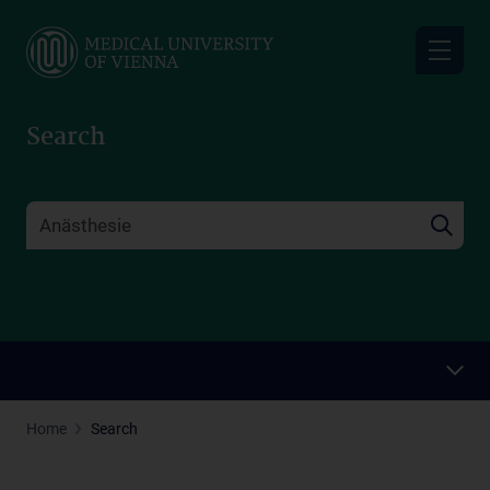
Skip
to
main
content
Search
Home
Search