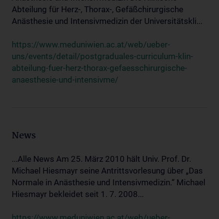
Abteilung für Herz-, Thorax-, Gefäßchirurgische
Anästhesie und Intensivmedizin der Universitätskli...
https://www.meduniwien.ac.at/web/ueber-
uns/events/detail/postgraduales-curriculum-klin-
abteilung-fuer-herz-thorax-gefaesschirurgische-
anaesthesie-und-intensivme/
News
...Alle News Am 25. März 2010 hält Univ. Prof. Dr.
Michael Hiesmayr seine Antrittsvorlesung über „Das
Normale in Anästhesie und Intensivmedizin.“ Michael
Hiesmayr bekleidet seit 1. 7. 2008...
https://www.meduniwien.ac.at/web/ueber-