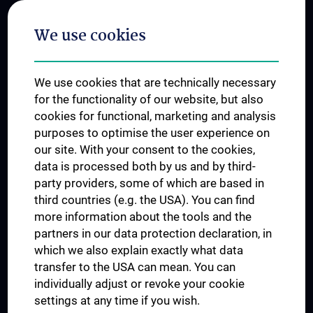
Postgraduate Trainings
We use cookies
Dual Career
Trusted Reseach - Research Security - Foreign Interference
We use cookies that are technically necessary
UNESCO Chair on Bioethics
for the functionality of our website, but also
MUVI
cookies for functional, marketing and analysis
purposes to optimise the user experience on
our site. With your consent to the cookies,
Connect with us
data is processed both by us and by third-
party providers, some of which are based in
third countries (e.g. the USA). You can find
more information about the tools and the
partners in our data protection declaration, in
which we also explain exactly what data
PRESSE
transfer to the USA can mean. You can
JOBS
individually adjust or revoke your cookie
MEDUNI SHOP
settings at any time if you wish.