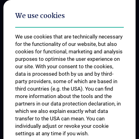
Postgraduate Trainings
We use cookies
Dual Career
Trusted Reseach - Research Security - Foreign Interference
We use cookies that are technically necessary
UNESCO Chair on Bioethics
for the functionality of our website, but also
MUVI
cookies for functional, marketing and analysis
purposes to optimise the user experience on
our site. With your consent to the cookies,
Connect with us
data is processed both by us and by third-
party providers, some of which are based in
third countries (e.g. the USA). You can find
more information about the tools and the
partners in our data protection declaration, in
which we also explain exactly what data
PRESSE
transfer to the USA can mean. You can
JOBS
individually adjust or revoke your cookie
MEDUNI SHOP
settings at any time if you wish.