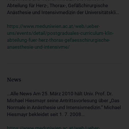
Abteilung für Herz-, Thorax-, Gefäßchirurgische
Anästhesie und Intensivmedizin der Universitätskli...
https://www.meduniwien.ac.at/web/ueber-
uns/events/detail/postgraduales-curriculum-klin-
abteilung-fuer-herz-thorax-gefaesschirurgische-
anaesthesie-und-intensivme/
News
...Alle News Am 25. März 2010 hält Univ. Prof. Dr.
Michael Hiesmayr seine Antrittsvorlesung über „Das
Normale in Anästhesie und Intensivmedizin.“ Michael
Hiesmayr bekleidet seit 1. 7. 2008...
https://www.meduniwien.ac.at/web/ueber-