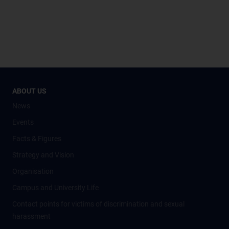
ABOUT US
News
Events
Facts & Figures
Strategy and Vision
Organisation
Campus and University Life
Contact points for victims of discrimination and sexual
harassment