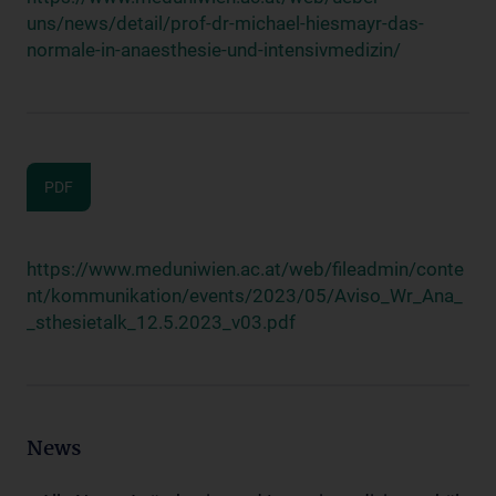
uns/news/detail/prof-dr-michael-hiesmayr-das-
normale-in-anaesthesie-und-intensivmedizin/
PDF
https://www.meduniwien.ac.at/web/fileadmin/conte
nt/kommunikation/events/2023/05/Aviso_Wr_Ana_
_sthesietalk_12.5.2023_v03.pdf
News