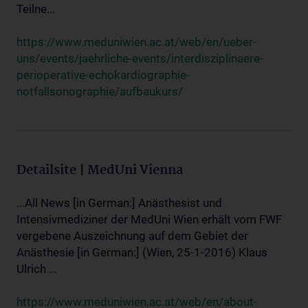
Teilne...
https://www.meduniwien.ac.at/web/en/ueber-
uns/events/jaehrliche-events/interdisziplinaere-
perioperative-echokardiographie-
notfallsonographie/aufbaukurs/
Detailsite | MedUni Vienna
...All News [in German:] Anästhesist und
Intensivmediziner der MedUni Wien erhält vom FWF
vergebene Auszeichnung auf dem Gebiet der
Anästhesie [in German:] (Wien, 25-1-2016) Klaus
Ulrich ...
https://www.meduniwien.ac.at/web/en/about-