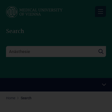
Skip
to
main
content
Search
Home
Search