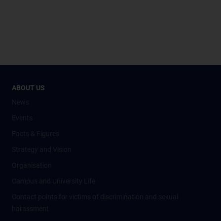
ABOUT US
News
Events
Facts & Figures
Strategy and Vision
Organisation
Campus and University Life
Contact points for victims of discrimination and sexual
harassment