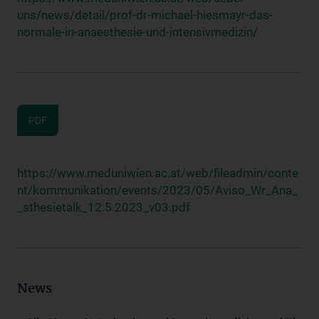
uns/news/detail/prof-dr-michael-hiesmayr-das-
normale-in-anaesthesie-und-intensivmedizin/
PDF
https://www.meduniwien.ac.at/web/fileadmin/conte
nt/kommunikation/events/2023/05/Aviso_Wr_Ana_
_sthesietalk_12.5.2023_v03.pdf
News