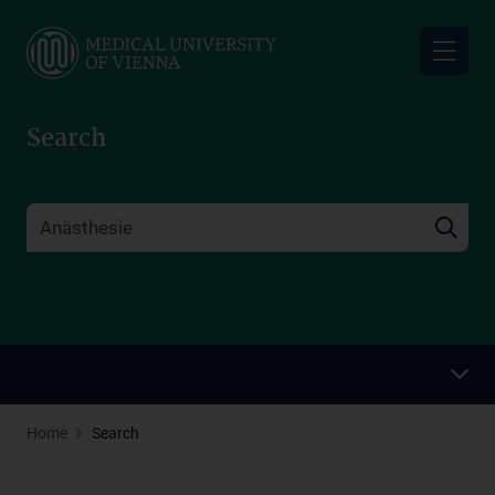
Skip
to
main
content
Search
Home
Search