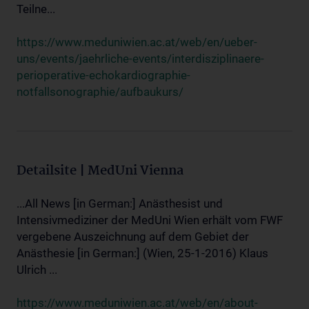
Teilne...
https://www.meduniwien.ac.at/web/en/ueber-
uns/events/jaehrliche-events/interdisziplinaere-
perioperative-echokardiographie-
notfallsonographie/aufbaukurs/
Detailsite | MedUni Vienna
...All News [in German:] Anästhesist und
Intensivmediziner der MedUni Wien erhält vom FWF
vergebene Auszeichnung auf dem Gebiet der
Anästhesie [in German:] (Wien, 25-1-2016) Klaus
Ulrich ...
https://www.meduniwien.ac.at/web/en/about-