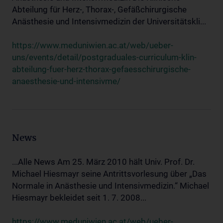
Abteilung für Herz-, Thorax-, Gefäßchirurgische
Anästhesie und Intensivmedizin der Universitätskli...
https://www.meduniwien.ac.at/web/ueber-
uns/events/detail/postgraduales-curriculum-klin-
abteilung-fuer-herz-thorax-gefaesschirurgische-
anaesthesie-und-intensivme/
News
...Alle News Am 25. März 2010 hält Univ. Prof. Dr.
Michael Hiesmayr seine Antrittsvorlesung über „Das
Normale in Anästhesie und Intensivmedizin.“ Michael
Hiesmayr bekleidet seit 1. 7. 2008...
https://www.meduniwien.ac.at/web/ueber-