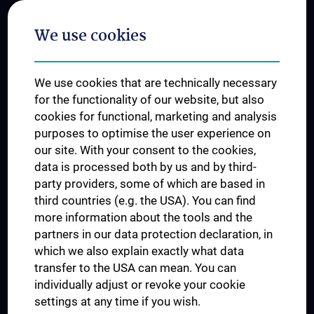
Postgraduate Trainings
We use cookies
Dual Career
Trusted Reseach - Research Security - Foreign Interference
We use cookies that are technically necessary
UNESCO Chair on Bioethics
for the functionality of our website, but also
MUVI
cookies for functional, marketing and analysis
purposes to optimise the user experience on
our site. With your consent to the cookies,
Connect with us
data is processed both by us and by third-
party providers, some of which are based in
third countries (e.g. the USA). You can find
more information about the tools and the
partners in our data protection declaration, in
which we also explain exactly what data
PRESSE
transfer to the USA can mean. You can
JOBS
individually adjust or revoke your cookie
MEDUNI SHOP
settings at any time if you wish.