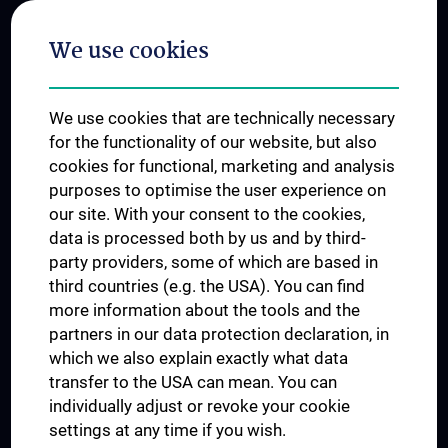
Postgraduate Trainings
We use cookies
Dual Career
Trusted Reseach - Research Security - Foreign Interference
We use cookies that are technically necessary
UNESCO Chair on Bioethics
for the functionality of our website, but also
MUVI
cookies for functional, marketing and analysis
purposes to optimise the user experience on
our site. With your consent to the cookies,
Connect with us
data is processed both by us and by third-
party providers, some of which are based in
third countries (e.g. the USA). You can find
more information about the tools and the
partners in our data protection declaration, in
which we also explain exactly what data
PRESSE
transfer to the USA can mean. You can
JOBS
individually adjust or revoke your cookie
MEDUNI SHOP
settings at any time if you wish.