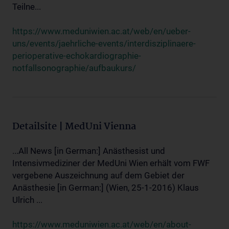
Teilne...
https://www.meduniwien.ac.at/web/en/ueber-
uns/events/jaehrliche-events/interdisziplinaere-
perioperative-echokardiographie-
notfallsonographie/aufbaukurs/
Detailsite | MedUni Vienna
...All News [in German:] Anästhesist und
Intensivmediziner der MedUni Wien erhält vom FWF
vergebene Auszeichnung auf dem Gebiet der
Anästhesie [in German:] (Wien, 25-1-2016) Klaus
Ulrich ...
https://www.meduniwien.ac.at/web/en/about-