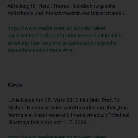
Abteilung für Herz-, Thorax-, Gefäßchirurgische
Anästhesie und Intensivmedizin der Universitätskli...
https://www.meduniwien.ac.at/web/ueber-
uns/events/detail/postgraduales-curriculum-klin-
abteilung-fuer-herz-thorax-gefaesschirurgische-
anaesthesie-und-intensivme/
News
...Alle News Am 25. März 2010 hält Univ. Prof. Dr.
Michael Hiesmayr seine Antrittsvorlesung über „Das
Normale in Anästhesie und Intensivmedizin.“ Michael
Hiesmayr bekleidet seit 1. 7. 2008...
https://www.meduniwien.ac.at/web/ueber-