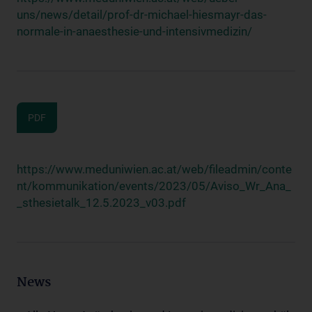
uns/news/detail/prof-dr-michael-hiesmayr-das-
normale-in-anaesthesie-und-intensivmedizin/
PDF
https://www.meduniwien.ac.at/web/fileadmin/conte
nt/kommunikation/events/2023/05/Aviso_Wr_Ana_
_sthesietalk_12.5.2023_v03.pdf
News