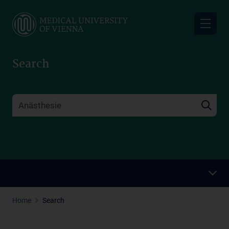
Skip
to
main
content
Search
Home
Search