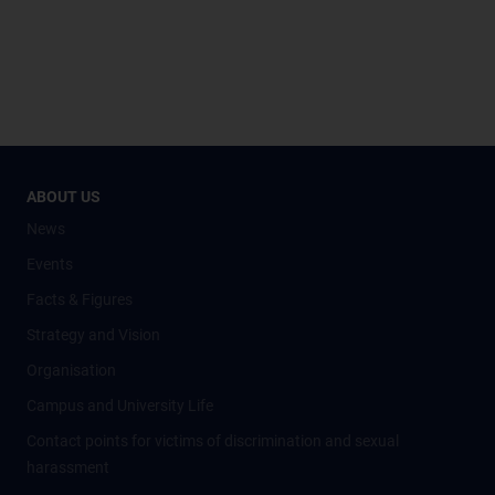
ABOUT US
News
Events
Facts & Figures
Strategy and Vision
Organisation
Campus and University Life
Contact points for victims of discrimination and sexual
harassment