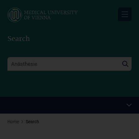
Skip
to
main
content
Search
Home
Search