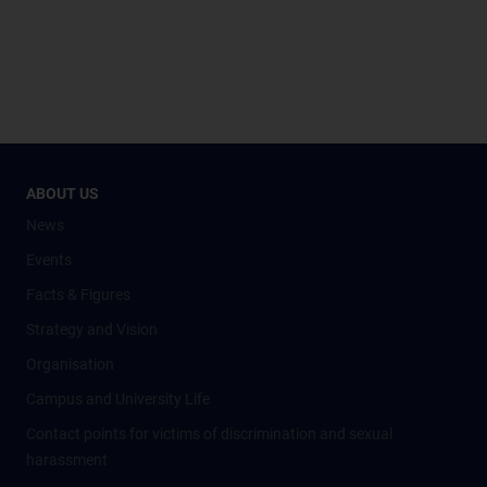
ABOUT US
News
Events
Facts & Figures
Strategy and Vision
Organisation
Campus and University Life
Contact points for victims of discrimination and sexual
harassment