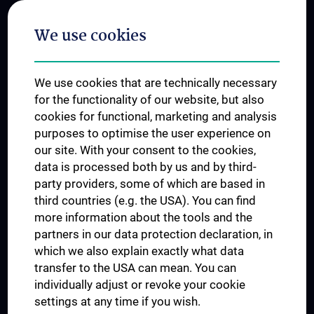
Postgraduate Trainings
We use cookies
Dual Career
Trusted Reseach - Research Security - Foreign Interference
We use cookies that are technically necessary
UNESCO Chair on Bioethics
for the functionality of our website, but also
MUVI
cookies for functional, marketing and analysis
purposes to optimise the user experience on
our site. With your consent to the cookies,
Connect with us
data is processed both by us and by third-
party providers, some of which are based in
third countries (e.g. the USA). You can find
more information about the tools and the
partners in our data protection declaration, in
which we also explain exactly what data
PRESSE
transfer to the USA can mean. You can
JOBS
individually adjust or revoke your cookie
MEDUNI SHOP
settings at any time if you wish.