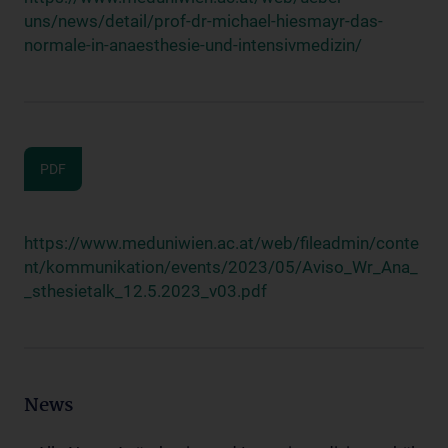
uns/news/detail/prof-dr-michael-hiesmayr-das-
normale-in-anaesthesie-und-intensivmedizin/
PDF
https://www.meduniwien.ac.at/web/fileadmin/conte
nt/kommunikation/events/2023/05/Aviso_Wr_Ana_
_sthesietalk_12.5.2023_v03.pdf
News