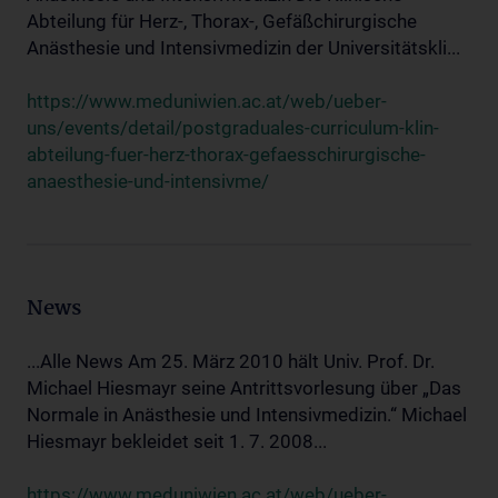
Abteilung für Herz-, Thorax-, Gefäßchirurgische
Anästhesie und Intensivmedizin der Universitätskli...
https://www.meduniwien.ac.at/web/ueber-
uns/events/detail/postgraduales-curriculum-klin-
abteilung-fuer-herz-thorax-gefaesschirurgische-
anaesthesie-und-intensivme/
News
...Alle News Am 25. März 2010 hält Univ. Prof. Dr.
Michael Hiesmayr seine Antrittsvorlesung über „Das
Normale in Anästhesie und Intensivmedizin.“ Michael
Hiesmayr bekleidet seit 1. 7. 2008...
https://www.meduniwien.ac.at/web/ueber-