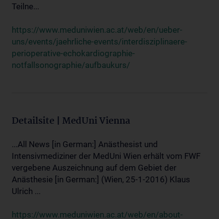
Teilne...
https://www.meduniwien.ac.at/web/en/ueber-
uns/events/jaehrliche-events/interdisziplinaere-
perioperative-echokardiographie-
notfallsonographie/aufbaukurs/
Detailsite | MedUni Vienna
...All News [in German:] Anästhesist und
Intensivmediziner der MedUni Wien erhält vom FWF
vergebene Auszeichnung auf dem Gebiet der
Anästhesie [in German:] (Wien, 25-1-2016) Klaus
Ulrich ...
https://www.meduniwien.ac.at/web/en/about-