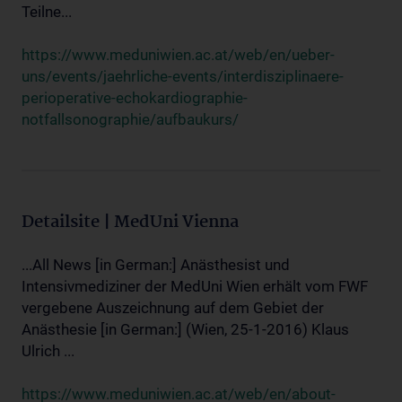
Teilne...
https://www.meduniwien.ac.at/web/en/ueber-
uns/events/jaehrliche-events/interdisziplinaere-
perioperative-echokardiographie-
notfallsonographie/aufbaukurs/
Detailsite | MedUni Vienna
...All News [in German:] Anästhesist und
Intensivmediziner der MedUni Wien erhält vom FWF
vergebene Auszeichnung auf dem Gebiet der
Anästhesie [in German:] (Wien, 25-1-2016) Klaus
Ulrich ...
https://www.meduniwien.ac.at/web/en/about-