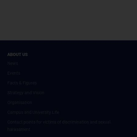
ABOUT US
News
Events
Facts & Figures
Strategy and Vision
Organisation
Campus and University Life
Contact points for victims of discrimination and sexual
harassment