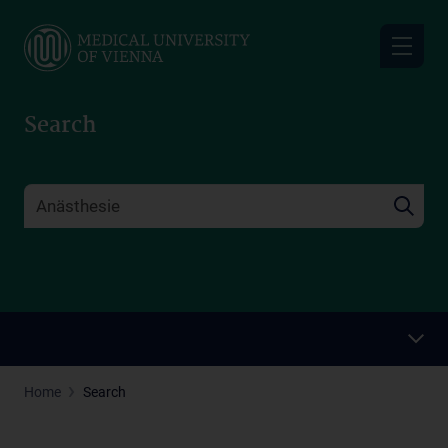
Skip
to
main
content
Search
Home
Search