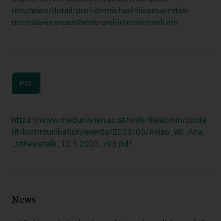
uns/news/detail/prof-dr-michael-hiesmayr-das-
normale-in-anaesthesie-und-intensivmedizin/
PDF
https://www.meduniwien.ac.at/web/fileadmin/conte
nt/kommunikation/events/2023/05/Aviso_Wr_Ana_
_sthesietalk_12.5.2023_v03.pdf
News