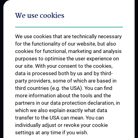
Postgraduate Trainings
We use cookies
Dual Career
Trusted Reseach - Research Security - Foreign Interference
We use cookies that are technically necessary
UNESCO Chair on Bioethics
for the functionality of our website, but also
MUVI
cookies for functional, marketing and analysis
purposes to optimise the user experience on
our site. With your consent to the cookies,
Connect with us
data is processed both by us and by third-
party providers, some of which are based in
third countries (e.g. the USA). You can find
more information about the tools and the
partners in our data protection declaration, in
which we also explain exactly what data
PRESSE
transfer to the USA can mean. You can
JOBS
individually adjust or revoke your cookie
MEDUNI SHOP
settings at any time if you wish.