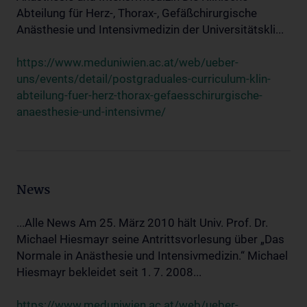
Abteilung für Herz-, Thorax-, Gefäßchirurgische
Anästhesie und Intensivmedizin der Universitätskli...
https://www.meduniwien.ac.at/web/ueber-
uns/events/detail/postgraduales-curriculum-klin-
abteilung-fuer-herz-thorax-gefaesschirurgische-
anaesthesie-und-intensivme/
News
...Alle News Am 25. März 2010 hält Univ. Prof. Dr.
Michael Hiesmayr seine Antrittsvorlesung über „Das
Normale in Anästhesie und Intensivmedizin.“ Michael
Hiesmayr bekleidet seit 1. 7. 2008...
https://www.meduniwien.ac.at/web/ueber-