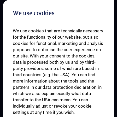
Postgraduate Trainings
We use cookies
Dual Career
Trusted Reseach - Research Security - Foreign Interference
We use cookies that are technically necessary
UNESCO Chair on Bioethics
for the functionality of our website, but also
MUVI
cookies for functional, marketing and analysis
purposes to optimise the user experience on
our site. With your consent to the cookies,
Connect with us
data is processed both by us and by third-
party providers, some of which are based in
third countries (e.g. the USA). You can find
more information about the tools and the
partners in our data protection declaration, in
which we also explain exactly what data
PRESSE
transfer to the USA can mean. You can
JOBS
individually adjust or revoke your cookie
MEDUNI SHOP
settings at any time if you wish.