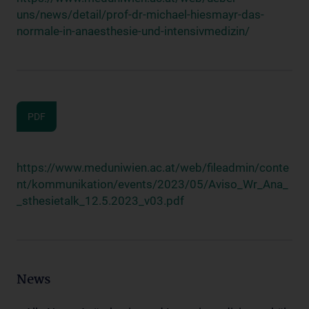
uns/news/detail/prof-dr-michael-hiesmayr-das-
normale-in-anaesthesie-und-intensivmedizin/
PDF
https://www.meduniwien.ac.at/web/fileadmin/conte
nt/kommunikation/events/2023/05/Aviso_Wr_Ana_
_sthesietalk_12.5.2023_v03.pdf
News