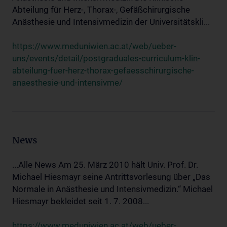
Abteilung für Herz-, Thorax-, Gefäßchirurgische
Anästhesie und Intensivmedizin der Universitätskli...
https://www.meduniwien.ac.at/web/ueber-
uns/events/detail/postgraduales-curriculum-klin-
abteilung-fuer-herz-thorax-gefaesschirurgische-
anaesthesie-und-intensivme/
News
...Alle News Am 25. März 2010 hält Univ. Prof. Dr.
Michael Hiesmayr seine Antrittsvorlesung über „Das
Normale in Anästhesie und Intensivmedizin.“ Michael
Hiesmayr bekleidet seit 1. 7. 2008...
https://www.meduniwien.ac.at/web/ueber-