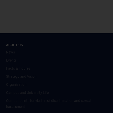
ABOUT US
News
Events
Facts & Figures
Strategy and Vision
Organisation
Campus and University Life
Contact points for victims of discrimination and sexual
harassment