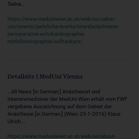
Teilne...
https://www.meduniwien.ac.at/web/en/ueber-
uns/events/jaehrliche-events/interdisziplinaere-
perioperative-echokardiographie-
notfallsonographie/aufbaukurs/
Detailsite | MedUni Vienna
...All News [in German:] Anästhesist und
Intensivmediziner der MedUni Wien erhält vom FWF
vergebene Auszeichnung auf dem Gebiet der
Anästhesie [in German:] (Wien, 25-1-2016) Klaus
Ulrich ...
https://www.meduniwien.ac.at/web/en/about-