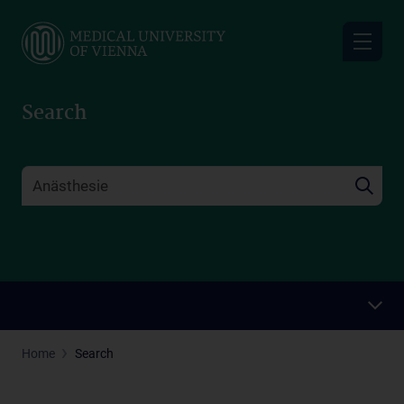
Skip
to
main
content
Search
Home
Search