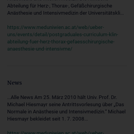
Abteilung für Herz-, Thorax-, Gefäßchirurgische
Anästhesie und Intensivmedizin der Universitätskli...
https://www.meduniwien.ac.at/web/ueber-
uns/events/detail/postgraduales-curriculum-klin-
abteilung-fuer-herz-thorax-gefaesschirurgische-
anaesthesie-und-intensivme/
News
...Alle News Am 25. März 2010 hält Univ. Prof. Dr.
Michael Hiesmayr seine Antrittsvorlesung über „Das
Normale in Anästhesie und Intensivmedizin.“ Michael
Hiesmayr bekleidet seit 1. 7. 2008...
https://www.meduniwien.ac.at/web/ueber-