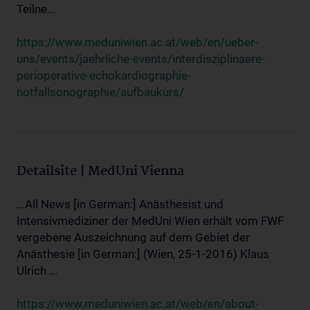
Teilne...
https://www.meduniwien.ac.at/web/en/ueber-
uns/events/jaehrliche-events/interdisziplinaere-
perioperative-echokardiographie-
notfallsonographie/aufbaukurs/
Detailsite | MedUni Vienna
...All News [in German:] Anästhesist und
Intensivmediziner der MedUni Wien erhält vom FWF
vergebene Auszeichnung auf dem Gebiet der
Anästhesie [in German:] (Wien, 25-1-2016) Klaus
Ulrich ...
https://www.meduniwien.ac.at/web/en/about-