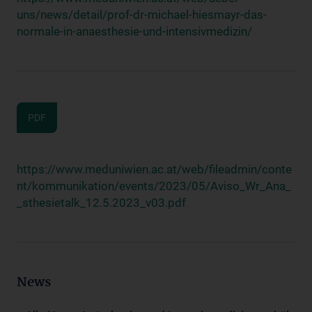
uns/news/detail/prof-dr-michael-hiesmayr-das-
normale-in-anaesthesie-und-intensivmedizin/
PDF
https://www.meduniwien.ac.at/web/fileadmin/conte
nt/kommunikation/events/2023/05/Aviso_Wr_Ana_
_sthesietalk_12.5.2023_v03.pdf
News