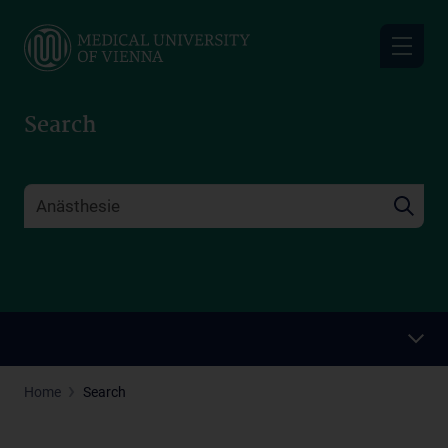
Skip
to
main
content
Search
Home
Search