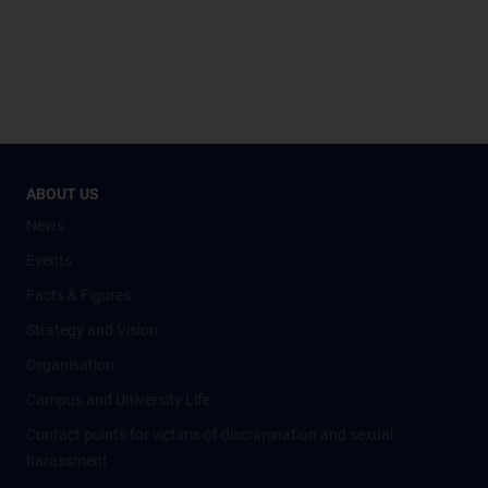
ABOUT US
News
Events
Facts & Figures
Strategy and Vision
Organisation
Campus and University Life
Contact points for victims of discrimination and sexual
harassment