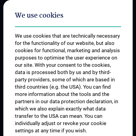
Postgraduate Trainings
We use cookies
Dual Career
Trusted Reseach - Research Security - Foreign Interference
We use cookies that are technically necessary
UNESCO Chair on Bioethics
for the functionality of our website, but also
MUVI
cookies for functional, marketing and analysis
purposes to optimise the user experience on
our site. With your consent to the cookies,
Connect with us
data is processed both by us and by third-
party providers, some of which are based in
third countries (e.g. the USA). You can find
more information about the tools and the
partners in our data protection declaration, in
which we also explain exactly what data
PRESSE
transfer to the USA can mean. You can
JOBS
individually adjust or revoke your cookie
MEDUNI SHOP
settings at any time if you wish.