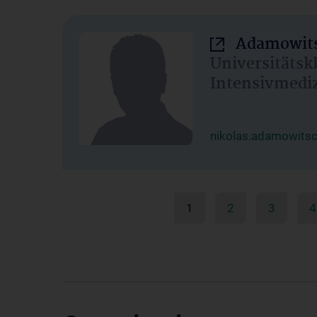
Adamowits
Universitätsk
Intensivmedi
nikolas.adamowits
1
2
3
4