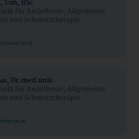
, Tim, BSc
linik für Anästhesie, Allgemeine
zin und Schmerztherapie
uniwien.ac.at
as, Dr.med.univ.
linik für Anästhesie, Allgemeine
zin und Schmerztherapie
wien.ac.at