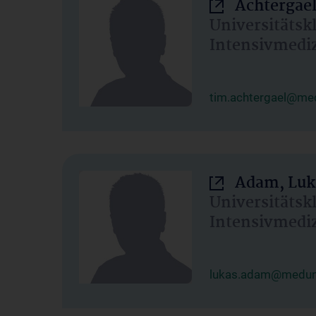
Achtergael
Universitätsk
Intensivmedi
tim.achtergael@med
Adam, Luk
Universitätsk
Intensivmedi
lukas.adam@meduni