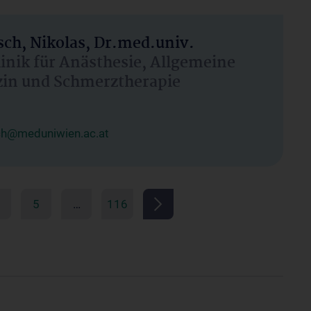
ch, Nikolas, Dr.med.univ.
linik für Anästhesie, Allgemeine
zin und Schmerztherapie
ch@meduniwien.ac.at
5
…
116