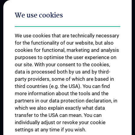
Postgraduate Trainings
We use cookies
Dual Career
Trusted Reseach - Research Security - Foreign Interference
We use cookies that are technically necessary
UNESCO Chair on Bioethics
for the functionality of our website, but also
MUVI
cookies for functional, marketing and analysis
purposes to optimise the user experience on
our site. With your consent to the cookies,
Connect with us
data is processed both by us and by third-
party providers, some of which are based in
third countries (e.g. the USA). You can find
more information about the tools and the
partners in our data protection declaration, in
which we also explain exactly what data
PRESSE
transfer to the USA can mean. You can
JOBS
individually adjust or revoke your cookie
MEDUNI SHOP
settings at any time if you wish.