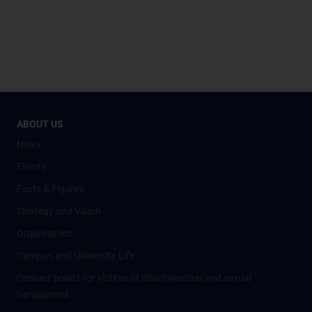
ABOUT US
News
Events
Facts & Figures
Strategy and Vision
Organisation
Campus and University Life
Contact points for victims of discrimination and sexual
harassment