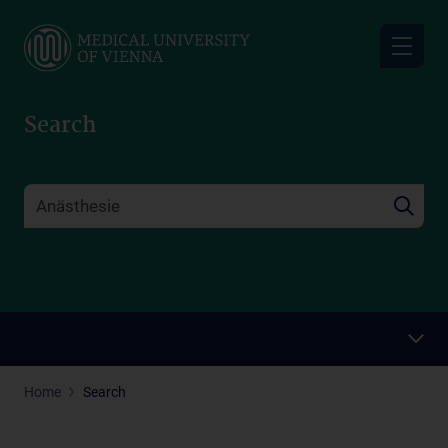
Skip
to
main
content
Search
Home
Search