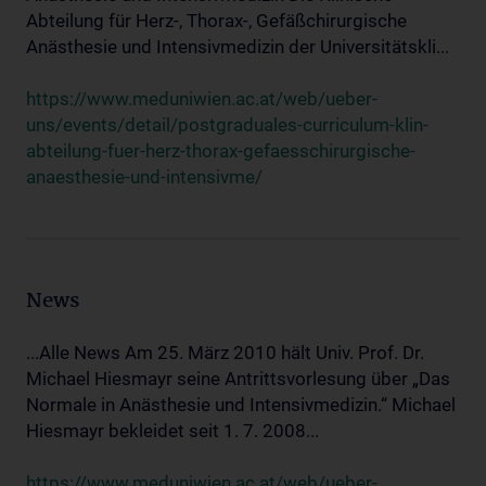
Abteilung für Herz-, Thorax-, Gefäßchirurgische
Anästhesie und Intensivmedizin der Universitätskli...
https://www.meduniwien.ac.at/web/ueber-
uns/events/detail/postgraduales-curriculum-klin-
abteilung-fuer-herz-thorax-gefaesschirurgische-
anaesthesie-und-intensivme/
News
...Alle News Am 25. März 2010 hält Univ. Prof. Dr.
Michael Hiesmayr seine Antrittsvorlesung über „Das
Normale in Anästhesie und Intensivmedizin.“ Michael
Hiesmayr bekleidet seit 1. 7. 2008...
https://www.meduniwien.ac.at/web/ueber-