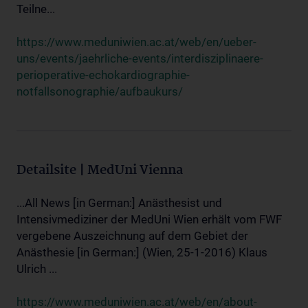
Teilne...
https://www.meduniwien.ac.at/web/en/ueber-
uns/events/jaehrliche-events/interdisziplinaere-
perioperative-echokardiographie-
notfallsonographie/aufbaukurs/
Detailsite | MedUni Vienna
...All News [in German:] Anästhesist und
Intensivmediziner der MedUni Wien erhält vom FWF
vergebene Auszeichnung auf dem Gebiet der
Anästhesie [in German:] (Wien, 25-1-2016) Klaus
Ulrich ...
https://www.meduniwien.ac.at/web/en/about-