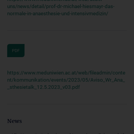
uns/news/detail/prof-dr-michael-hiesmayr-das-
normale-in-anaesthesie-und-intensivmedizin/
PDF
https://www.meduniwien.ac.at/web/fileadmin/conte
nt/kommunikation/events/2023/05/Aviso_Wr_Ana_
_sthesietalk_12.5.2023_v03.pdf
News