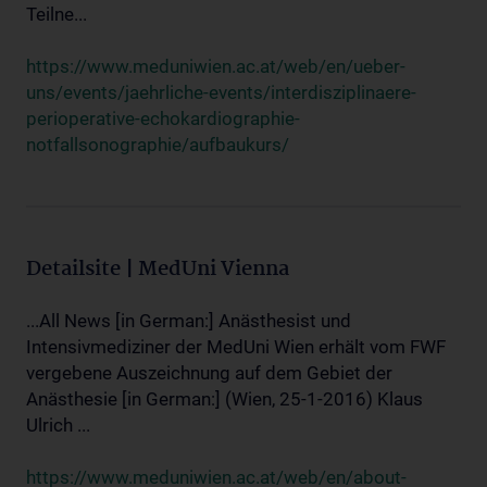
Teilne...
https://www.meduniwien.ac.at/web/en/ueber-
uns/events/jaehrliche-events/interdisziplinaere-
perioperative-echokardiographie-
notfallsonographie/aufbaukurs/
Detailsite | MedUni Vienna
...All News [in German:] Anästhesist und
Intensivmediziner der MedUni Wien erhält vom FWF
vergebene Auszeichnung auf dem Gebiet der
Anästhesie [in German:] (Wien, 25-1-2016) Klaus
Ulrich ...
https://www.meduniwien.ac.at/web/en/about-