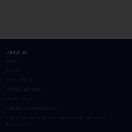
ABOUT US
News
Events
Facts & Figures
Strategy and Vision
Organisation
Campus and University Life
Contact points for victims of discrimination and sexual
harassment