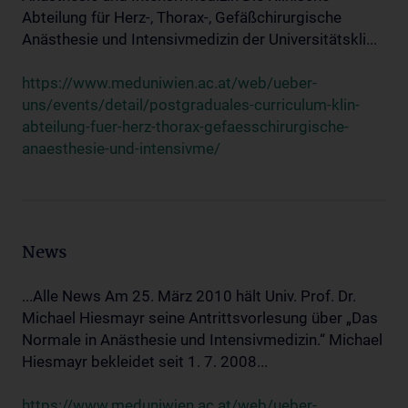
Abteilung für Herz-, Thorax-, Gefäßchirurgische
Anästhesie und Intensivmedizin der Universitätskli...
https://www.meduniwien.ac.at/web/ueber-
uns/events/detail/postgraduales-curriculum-klin-
abteilung-fuer-herz-thorax-gefaesschirurgische-
anaesthesie-und-intensivme/
News
...Alle News Am 25. März 2010 hält Univ. Prof. Dr.
Michael Hiesmayr seine Antrittsvorlesung über „Das
Normale in Anästhesie und Intensivmedizin.“ Michael
Hiesmayr bekleidet seit 1. 7. 2008...
https://www.meduniwien.ac.at/web/ueber-