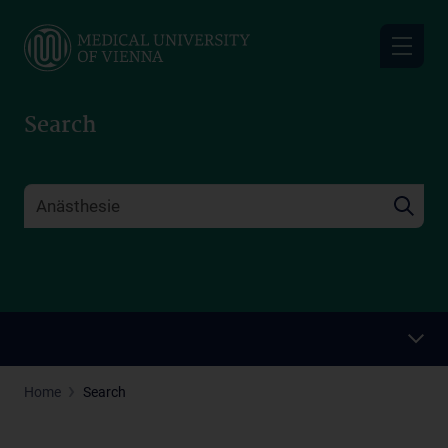
Skip
to
main
content
Search
Home
Search