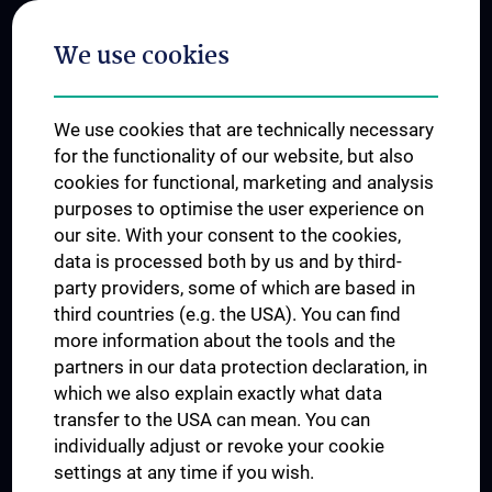
Postgraduate Trainings
We use cookies
Dual Career
Trusted Reseach - Research Security - Foreign Interference
We use cookies that are technically necessary
UNESCO Chair on Bioethics
for the functionality of our website, but also
MUVI
cookies for functional, marketing and analysis
purposes to optimise the user experience on
our site. With your consent to the cookies,
Connect with us
data is processed both by us and by third-
party providers, some of which are based in
third countries (e.g. the USA). You can find
more information about the tools and the
partners in our data protection declaration, in
which we also explain exactly what data
PRESSE
transfer to the USA can mean. You can
JOBS
individually adjust or revoke your cookie
MEDUNI SHOP
settings at any time if you wish.