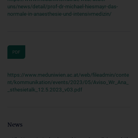
uns/news/detail/prof-dr-michael-hiesmayr-das-
normale-in-anaesthesie-und-intensivmedizin/
PDF
https://www.meduniwien.ac.at/web/fileadmin/conte
nt/kommunikation/events/2023/05/Aviso_Wr_Ana_
_sthesietalk_12.5.2023_v03.pdf
News