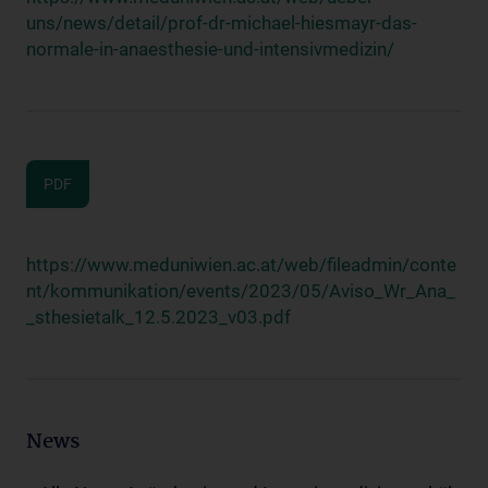
uns/news/detail/prof-dr-michael-hiesmayr-das-
normale-in-anaesthesie-und-intensivmedizin/
PDF
https://www.meduniwien.ac.at/web/fileadmin/conte
nt/kommunikation/events/2023/05/Aviso_Wr_Ana_
_sthesietalk_12.5.2023_v03.pdf
News