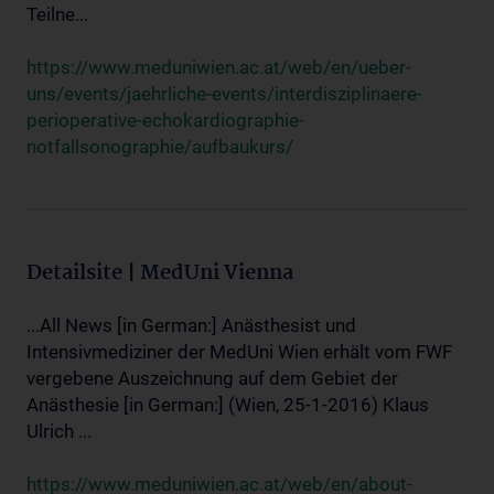
Teilne...
https://www.meduniwien.ac.at/web/en/ueber-
uns/events/jaehrliche-events/interdisziplinaere-
perioperative-echokardiographie-
notfallsonographie/aufbaukurs/
Detailsite | MedUni Vienna
...All News [in German:] Anästhesist und
Intensivmediziner der MedUni Wien erhält vom FWF
vergebene Auszeichnung auf dem Gebiet der
Anästhesie [in German:] (Wien, 25-1-2016) Klaus
Ulrich ...
https://www.meduniwien.ac.at/web/en/about-