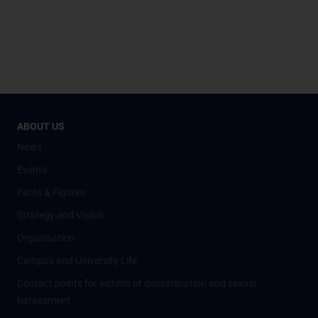
ABOUT US
News
Events
Facts & Figures
Strategy and Vision
Organisation
Campus and University Life
Contact points for victims of discrimination and sexual
harassment