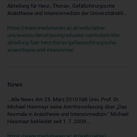
Abteilung für Herz-, Thorax-, Gefäßchirurgische
Anästhesie und Intensivmedizin der Universitätskli...
https://www.meduniwien.ac.at/web/ueber-
uns/events/detail/postgraduales-curriculum-klin-
abteilung-fuer-herz-thorax-gefaesschirurgische-
anaesthesie-und-intensivme/
News
...Alle News Am 25. März 2010 hält Univ. Prof. Dr.
Michael Hiesmayr seine Antrittsvorlesung über „Das
Normale in Anästhesie und Intensivmedizin.“ Michael
Hiesmayr bekleidet seit 1. 7. 2008...
https://www.meduniwien.ac.at/web/ueber-