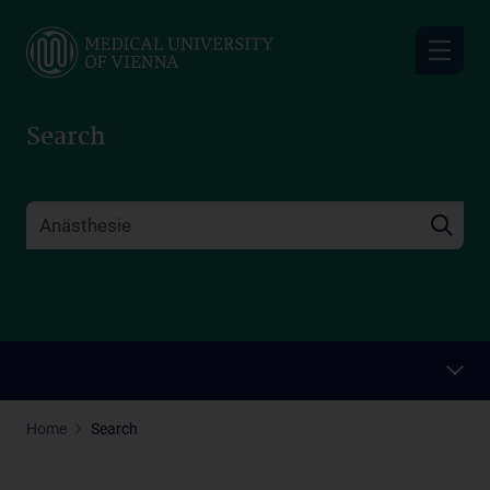
Skip
to
main
content
Search
Home
Search