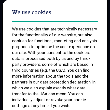
Postgraduate Trainings
We use cookies
Dual Career
Trusted Reseach - Research Security - Foreign Interference
We use cookies that are technically necessary
UNESCO Chair on Bioethics
for the functionality of our website, but also
MUVI
cookies for functional, marketing and analysis
purposes to optimise the user experience on
our site. With your consent to the cookies,
Connect with us
data is processed both by us and by third-
party providers, some of which are based in
third countries (e.g. the USA). You can find
more information about the tools and the
partners in our data protection declaration, in
which we also explain exactly what data
PRESSE
transfer to the USA can mean. You can
JOBS
individually adjust or revoke your cookie
MEDUNI SHOP
settings at any time if you wish.