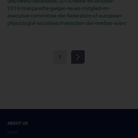
uns/news/detailseite/2019/news-im-oktober-
2019/margarethe-geiger-neues-mitglied-im-
executive-committee-der-federation-of-european-
physiologial-societies/menschen-der-meduni-wien/
1
ABOUT US
News