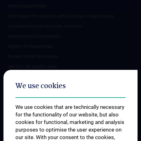
International Profile
Information for students with Ukrainian refugee status
Cooperations and University Networks
International Cooperations
Adjunct Professorships
Student & Staff Exchange
Das KPJ der MedUni Wien
Postgraduate Trainings
We use cookies
Dual Career
Trusted Reseach - Research Security - Foreign Interference
We use cookies that are technically necessary
UNESCO Chair on Bioethics
for the functionality of our website, but also
MUVI
cookies for functional, marketing and analysis
purposes to optimise the user experience on
our site. With your consent to the cookies,