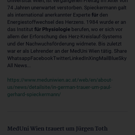
Universität Wien, ist vergangenen Freitag im Alter von
74 Jahren unerwartet verstorben. Spieckermann galt
als international anerkannter Experte
für
den
Energiestoffwechsel des Herzens. 1984 wurde er an
das Institut
für
Physiologie
berufen, wo er sich vor
allem der Erforschung des Herz-Kreislauf-Systems
und der Nachwuchsförderung widmete. Bis zuletzt
war er als Lehrender an der MedUni Wien tätig. Share
WhatsappFacebookTwitterLinkedInXingMailBlueSky
All News...
https://www.meduniwien.ac.at/web/en/about-
us/news/detailsite/in-german-trauer-um-paul-
gerhard-spieckermann/
MedUni Wien trauert um Jürgen Toth