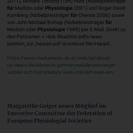
2011), Richard Timothy (Tim) Hunt (Nobelpreisträger
für
Medizin oder
Physiologie
2001) und Roger David
Kornberg (Nobelpreisträger
für
Chemie 2006) sowie
von John Michael Bishop (Nobelpreisträger
für
Medizin oder
Physiologie
1989) per E-Mail. Direkt zu
den Petitionen: » <link fileadmin pdfs news
petition_zur_hausen.pdf download file>Harald...
https://www.meduniwien.ac.at/web/en/about-
us/news/detailsite/in-german-nobelpreistraeger-
setzen-sich-fuer-meduni-wien-und-akh-wien-ein/
Margarethe Geiger neues Mitglied im
Executive Committee der Federation of
European Physiologial Societies