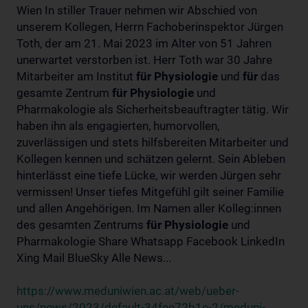
Wien In stiller Trauer nehmen wir Abschied von
unserem Kollegen, Herrn Fachoberinspektor Jürgen
Toth, der am 21. Mai 2023 im Alter von 51 Jahren
unerwartet verstorben ist. Herr Toth war 30 Jahre
Mitarbeiter am Institut
für
Physiologie
und
für
das
gesamte Zentrum
für
Physiologie
und
Pharmakologie als Sicherheitsbeauftragter tätig. Wir
haben ihn als engagierten, humorvollen,
zuverlässigen und stets hilfsbereiten Mitarbeiter und
Kollegen kennen und schätzen gelernt. Sein Ableben
hinterlässt eine tiefe Lücke, wir werden Jürgen sehr
vermissen! Unser tiefes Mitgefühl gilt seiner Familie
und allen Angehörigen. Im Namen aller Kolleg:innen
des gesamten Zentrums
für
Physiologie
und
Pharmakologie Share Whatsapp Facebook LinkedIn
Xing Mail BlueSky Alle News...
https://www.meduniwien.ac.at/web/ueber-
uns/news/2023/default-34fee72b1e-2/meduni-