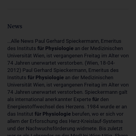
News
...Alle News Paul Gerhard Spieckermann, Emeritus
des Instituts
für
Physiologie
an der Medizinischen
Universität Wien, ist vergangenen Freitag im Alter von
74 Jahren unerwartet verstorben. (Wien, 18-04-
2012) Paul Gerhard Spieckermann, Emeritus des
Instituts
für
Physiologie
an der Medizinischen
Universität Wien, ist vergangenen Freitag im Alter von
74 Jahren unerwartet verstorben. Spieckermann galt
als international anerkannter Experte
für
den
Energiestoffwechsel des Herzens. 1984 wurde er an
das Institut
für
Physiologie
berufen, wo er sich vor
allem der Erforschung des Herz-Kreislauf-Systems
und der Nachwuchsförderung widmete. Bis zuletzt
war er als Lehrender an der MedUni Wien tätig. Share