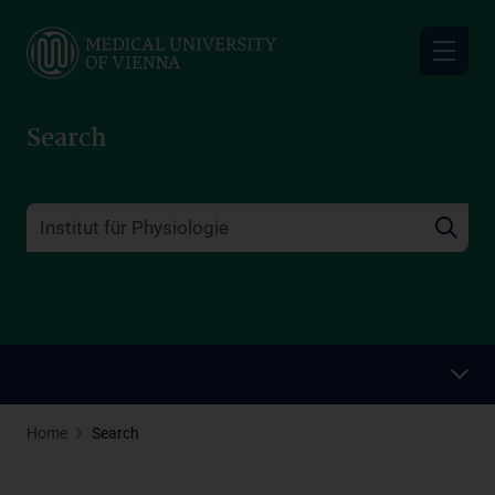
Skip
to
main
content
Search
Home
Search