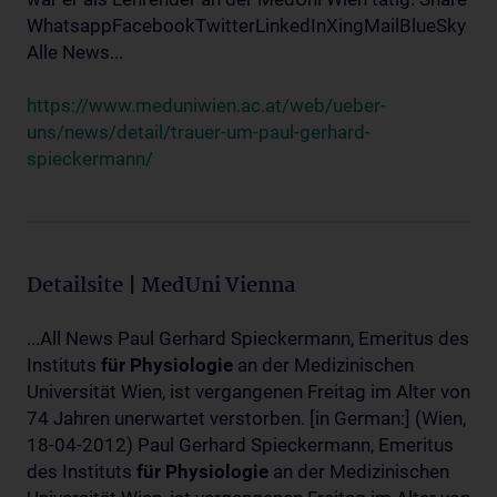
WhatsappFacebookTwitterLinkedInXingMailBlueSky
Alle News...
https://www.meduniwien.ac.at/web/ueber-
uns/news/detail/trauer-um-paul-gerhard-
spieckermann/
Detailsite | MedUni Vienna
...All News Paul Gerhard Spieckermann, Emeritus des
Instituts
für
Physiologie
an der Medizinischen
Universität Wien, ist vergangenen Freitag im Alter von
74 Jahren unerwartet verstorben. [in German:] (Wien,
18-04-2012) Paul Gerhard Spieckermann, Emeritus
des Instituts
für
Physiologie
an der Medizinischen