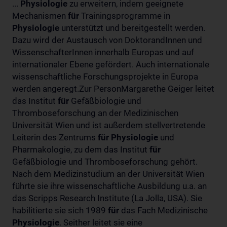
...
Physiologie
zu erweitern, indem geeignete
Mechanismen
für
Trainingsprogramme in
Physiologie
unterstützt und bereitgestellt werden.
Dazu wird der Austausch von DoktorandInnen und
WissenschafterInnen innerhalb Europas und auf
internationaler Ebene gefördert. Auch internationale
wissenschaftliche Forschungsprojekte in Europa
werden angeregt.Zur PersonMargarethe Geiger leitet
das Institut
für
Gefäßbiologie und
Thromboseforschung an der Medizinischen
Universität Wien und ist außerdem stellvertretende
Leiterin des Zentrums
für
Physiologie
und
Pharmakologie, zu dem das Institut
für
Gefäßbiologie und Thromboseforschung gehört.
Nach dem Medizinstudium an der Universität Wien
führte sie ihre wissenschaftliche Ausbildung u.a. an
das Scripps Research Institute (La Jolla, USA). Sie
habilitierte sie sich 1989
für
das Fach Medizinische
Physiologie
. Seither leitet sie eine