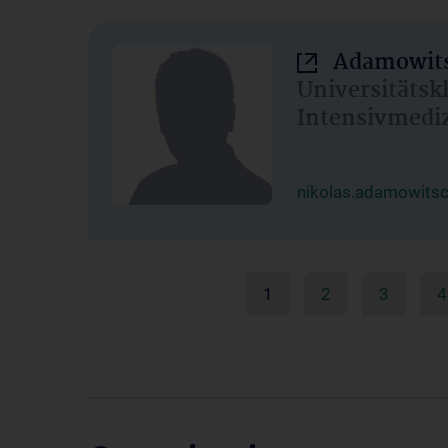
Adamowits
Universitätsk
Intensivmedi
nikolas.adamowits
1
2
3
4