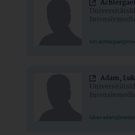
Achtergael
Universitätsk
Intensivmedi
tim.achtergael@med
Adam, Luk
Universitätsk
Intensivmedi
lukas.adam@meduni