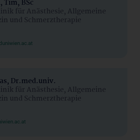
, Tim, BSc
linik für Anästhesie, Allgemeine
zin und Schmerztherapie
uniwien.ac.at
as, Dr.med.univ.
linik für Anästhesie, Allgemeine
zin und Schmerztherapie
wien.ac.at