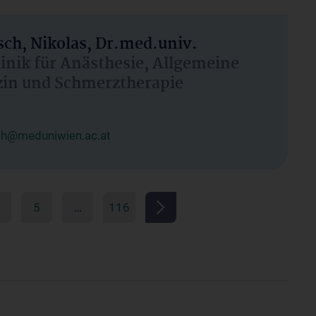
ch, Nikolas, Dr.med.univ.
linik für Anästhesie, Allgemeine
zin und Schmerztherapie
ch@meduniwien.ac.at
5
…
116