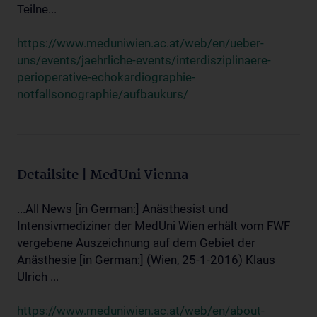
Teilne...
https://www.meduniwien.ac.at/web/en/ueber-
uns/events/jaehrliche-events/interdisziplinaere-
perioperative-echokardiographie-
notfallsonographie/aufbaukurs/
Detailsite | MedUni Vienna
...All News [in German:] Anästhesist und
Intensivmediziner der MedUni Wien erhält vom FWF
vergebene Auszeichnung auf dem Gebiet der
Anästhesie [in German:] (Wien, 25-1-2016) Klaus
Ulrich ...
https://www.meduniwien.ac.at/web/en/about-