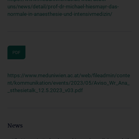
uns/news/detail/prof-dr-michael-hiesmayr-das-
normale-in-anaesthesie-und-intensivmedizin/
PDF
https://www.meduniwien.ac.at/web/fileadmin/conte
nt/kommunikation/events/2023/05/Aviso_Wr_Ana_
_sthesietalk_12.5.2023_v03.pdf
News