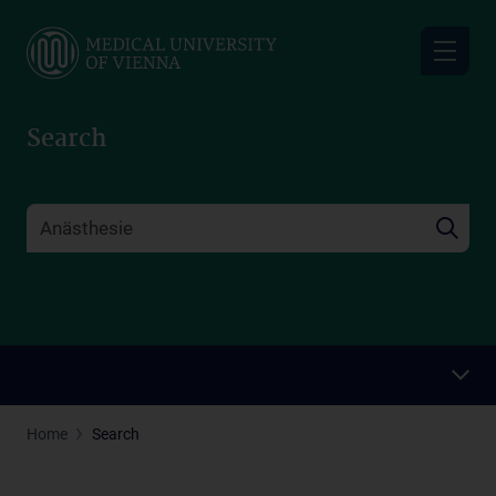
Skip
to
main
content
Search
Home
Search