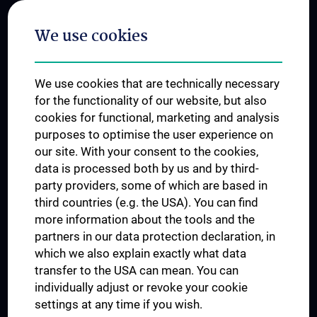
Postgraduate Trainings
We use cookies
Dual Career
Trusted Reseach - Research Security - Foreign Interference
We use cookies that are technically necessary
UNESCO Chair on Bioethics
for the functionality of our website, but also
MUVI
cookies for functional, marketing and analysis
purposes to optimise the user experience on
our site. With your consent to the cookies,
Connect with us
data is processed both by us and by third-
party providers, some of which are based in
third countries (e.g. the USA). You can find
more information about the tools and the
partners in our data protection declaration, in
which we also explain exactly what data
PRESSE
transfer to the USA can mean. You can
JOBS
individually adjust or revoke your cookie
MEDUNI SHOP
settings at any time if you wish.