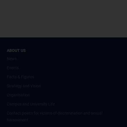
ABOUT US
News
Events
Facts & Figures
Strategy and Vision
Organisation
Campus and University Life
Contact points for victims of discrimination and sexual
harassment