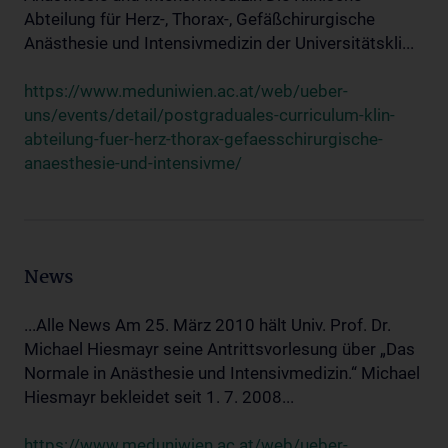
Abteilung für Herz-, Thorax-, Gefäßchirurgische
Anästhesie und Intensivmedizin der Universitätskli...
https://www.meduniwien.ac.at/web/ueber-
uns/events/detail/postgraduales-curriculum-klin-
abteilung-fuer-herz-thorax-gefaesschirurgische-
anaesthesie-und-intensivme/
News
...Alle News Am 25. März 2010 hält Univ. Prof. Dr.
Michael Hiesmayr seine Antrittsvorlesung über „Das
Normale in Anästhesie und Intensivmedizin.“ Michael
Hiesmayr bekleidet seit 1. 7. 2008...
https://www.meduniwien.ac.at/web/ueber-