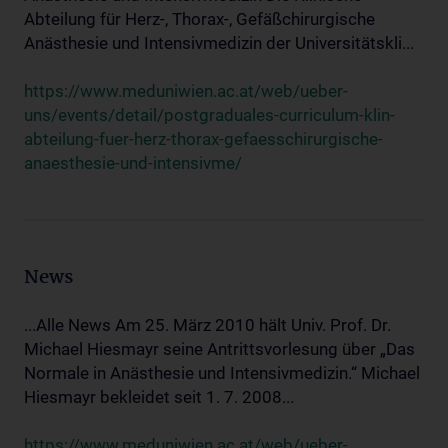
Abteilung für Herz-, Thorax-, Gefäßchirurgische
Anästhesie und Intensivmedizin der Universitätskli...
https://www.meduniwien.ac.at/web/ueber-
uns/events/detail/postgraduales-curriculum-klin-
abteilung-fuer-herz-thorax-gefaesschirurgische-
anaesthesie-und-intensivme/
News
...Alle News Am 25. März 2010 hält Univ. Prof. Dr.
Michael Hiesmayr seine Antrittsvorlesung über „Das
Normale in Anästhesie und Intensivmedizin.“ Michael
Hiesmayr bekleidet seit 1. 7. 2008...
https://www.meduniwien.ac.at/web/ueber-