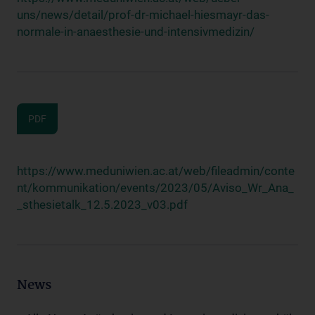
uns/news/detail/prof-dr-michael-hiesmayr-das-
normale-in-anaesthesie-und-intensivmedizin/
PDF
https://www.meduniwien.ac.at/web/fileadmin/conte
nt/kommunikation/events/2023/05/Aviso_Wr_Ana_
_sthesietalk_12.5.2023_v03.pdf
News