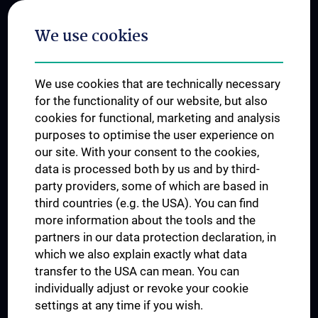
Postgraduate Trainings
We use cookies
Dual Career
Trusted Reseach - Research Security - Foreign Interference
We use cookies that are technically necessary
UNESCO Chair on Bioethics
for the functionality of our website, but also
MUVI
cookies for functional, marketing and analysis
purposes to optimise the user experience on
our site. With your consent to the cookies,
Connect with us
data is processed both by us and by third-
party providers, some of which are based in
third countries (e.g. the USA). You can find
more information about the tools and the
partners in our data protection declaration, in
which we also explain exactly what data
PRESSE
transfer to the USA can mean. You can
JOBS
individually adjust or revoke your cookie
MEDUNI SHOP
settings at any time if you wish.