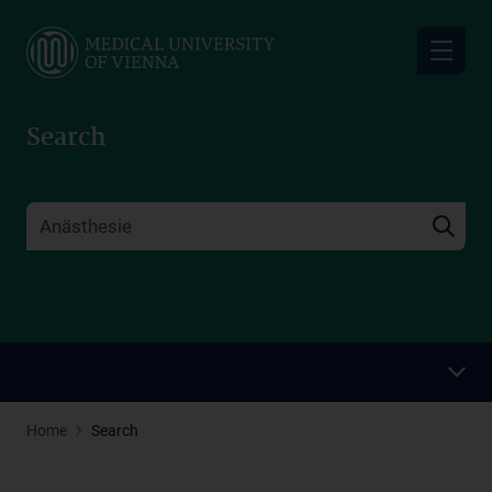
Skip
to
main
content
Search
Home
Search