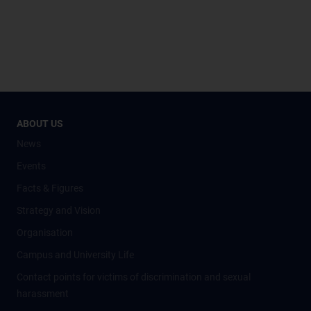
ABOUT US
News
Events
Facts & Figures
Strategy and Vision
Organisation
Campus and University Life
Contact points for victims of discrimination and sexual
harassment