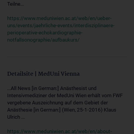
Teilne...
https://www.meduniwien.ac.at/web/en/ueber-
uns/events/jaehrliche-events/interdisziplinaere-
perioperative-echokardiographie-
notfallsonographie/aufbaukurs/
Detailsite | MedUni Vienna
...All News [in German:] Anästhesist und
Intensivmediziner der MedUni Wien erhält vom FWF
vergebene Auszeichnung auf dem Gebiet der
Anästhesie [in German:] (Wien, 25-1-2016) Klaus
Ulrich ...
https://www.meduniwien.ac.at/web/en/about-