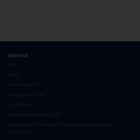
ABOUT US
News
Events
Facts & Figures
Strategy and Vision
Organisation
Campus and University Life
Contact points for victims of discrimination and sexual
harassment