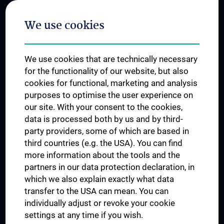
Postgraduate Trainings
We use cookies
Dual Career
Trusted Reseach - Research Security - Foreign Interference
We use cookies that are technically necessary
UNESCO Chair on Bioethics
for the functionality of our website, but also
MUVI
cookies for functional, marketing and analysis
purposes to optimise the user experience on
our site. With your consent to the cookies,
Connect with us
data is processed both by us and by third-
party providers, some of which are based in
third countries (e.g. the USA). You can find
more information about the tools and the
partners in our data protection declaration, in
which we also explain exactly what data
PRESSE
transfer to the USA can mean. You can
JOBS
individually adjust or revoke your cookie
MEDUNI SHOP
settings at any time if you wish.