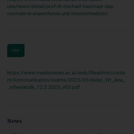
uns/news/detail/prof-dr-michael-hiesmayr-das-
normale-in-anaesthesie-und-intensivmedizin/
PDF
https://www.meduniwien.ac.at/web/fileadmin/conte
nt/kommunikation/events/2023/05/Aviso_Wr_Ana_
_sthesietalk_12.5.2023_v03.pdf
News