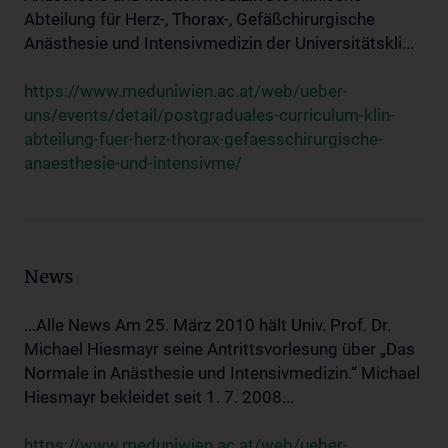
Abteilung für Herz-, Thorax-, Gefäßchirurgische
Anästhesie und Intensivmedizin der Universitätskli...
https://www.meduniwien.ac.at/web/ueber-
uns/events/detail/postgraduales-curriculum-klin-
abteilung-fuer-herz-thorax-gefaesschirurgische-
anaesthesie-und-intensivme/
News
...Alle News Am 25. März 2010 hält Univ. Prof. Dr.
Michael Hiesmayr seine Antrittsvorlesung über „Das
Normale in Anästhesie und Intensivmedizin.“ Michael
Hiesmayr bekleidet seit 1. 7. 2008...
https://www.meduniwien.ac.at/web/ueber-