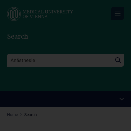
Skip
to
main
content
Search
Home
Search