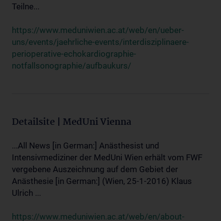
Teilne...
https://www.meduniwien.ac.at/web/en/ueber-
uns/events/jaehrliche-events/interdisziplinaere-
perioperative-echokardiographie-
notfallsonographie/aufbaukurs/
Detailsite | MedUni Vienna
...All News [in German:] Anästhesist und
Intensivmediziner der MedUni Wien erhält vom FWF
vergebene Auszeichnung auf dem Gebiet der
Anästhesie [in German:] (Wien, 25-1-2016) Klaus
Ulrich ...
https://www.meduniwien.ac.at/web/en/about-