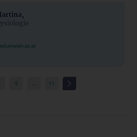
artina,
hysiologie
duniwien.ac.at
5
…
11