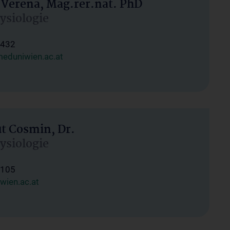
 Verena, Mag.rer.nat. PhD
hysiologie
1432
eduniwien.ac.at
ut Cosmin, Dr.
hysiologie
1105
wien.ac.at