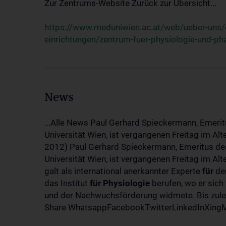
Zur Zentrums-Website Zurück zur Übersicht...
https://www.meduniwien.ac.at/web/ueber-uns/o
einrichtungen/zentrum-fuer-physiologie-und-p
News
...Alle News Paul Gerhard Spieckermann, Emerit
Universität Wien, ist vergangenen Freitag im Al
2012) Paul Gerhard Spieckermann, Emeritus des
Universität Wien, ist vergangenen Freitag im A
galt als international anerkannter Experte
für
den
das Institut
für
Physiologie
berufen, wo er sich
und der Nachwuchsförderung widmete. Bis zuletz
Share WhatsappFacebookTwitterLinkedInXingMa