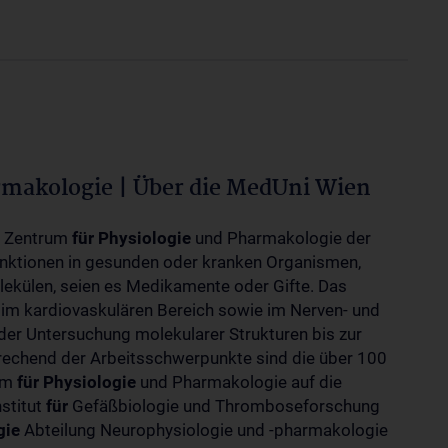
rmakologie | Über die MedUni Wien
m Zentrum
für
Physiologie
und Pharmakologie der
unktionen in gesunden oder kranken Organismen,
ekülen, seien es Medikamente oder Gifte. Das
 im kardiovaskulären Bereich sowie im Nerven- und
der Untersuchung molekularer Strukturen bis zur
rechend der Arbeitsschwerpunkte sind die über 100
rum
für
Physiologie
und Pharmakologie auf die
nstitut
für
Gefäßbiologie und Thromboseforschung
gie
Abteilung Neurophysiologie und -pharmakologie