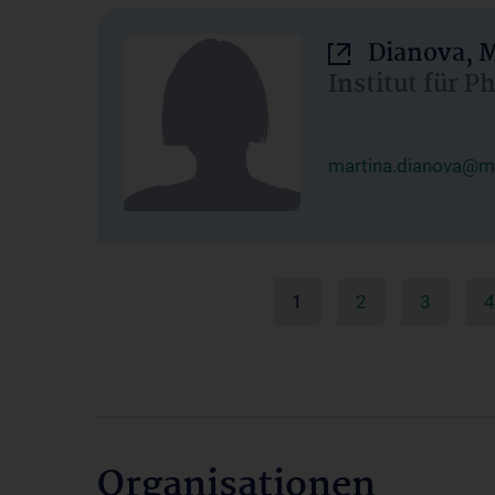
Dianova, M
Institut für P
martina.dianova@me
1
2
3
4
Organisationen