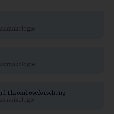
harmakologie
harmakologie
 und Thromboseforschung
harmakologie