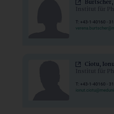
Burtscher,
Institut für P
T: +43-1-40160 - 3
verena.burtscher@m
Ciotu, Ion
Institut für P
T: +43-1-40160 - 3
ionut.ciotu@meduni