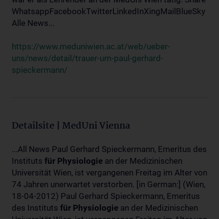
WhatsappFacebookTwitterLinkedInXingMailBlueSky
Alle News...
https://www.meduniwien.ac.at/web/ueber-
uns/news/detail/trauer-um-paul-gerhard-
spieckermann/
Detailsite | MedUni Vienna
...All News Paul Gerhard Spieckermann, Emeritus des
Instituts
für
Physiologie
an der Medizinischen
Universität Wien, ist vergangenen Freitag im Alter von
74 Jahren unerwartet verstorben. [in German:] (Wien,
18-04-2012) Paul Gerhard Spieckermann, Emeritus
des Instituts
für
Physiologie
an der Medizinischen