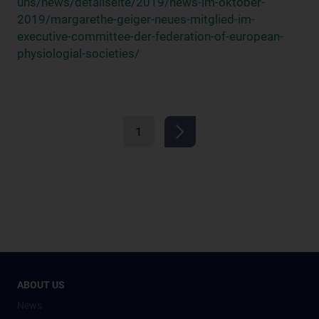
uns/news/detailseite/2019/news-im-oktober-
2019/margarethe-geiger-neues-mitglied-im-
executive-committee-der-federation-of-european-
physiologial-societies/
1
ABOUT US
News