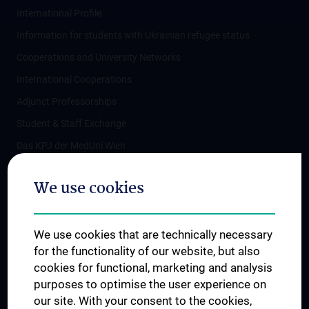
International Profile
Information for students with Ukrainian refugee status
Cooperations and University Networks
International Cooperations
Adjunct Professorships
Student & Staff Exchange
Das KPJ der MedUni Wien
Postgraduate Trainings
We use cookies
Dual Career
Trusted Reseach - Research Security - Foreign Interference
We use cookies that are technically necessary
UNESCO Chair on Bioethics
for the functionality of our website, but also
MUVI
cookies for functional, marketing and analysis
purposes to optimise the user experience on
our site. With your consent to the cookies,