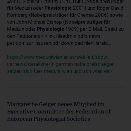
2011), Richard Timothy (Tim) Hunt (Nobelpreisträger
für
Medizin oder
Physiologie
2001) und Roger David
Kornberg (Nobelpreisträger
für
Chemie 2006) sowie
von John Michael Bishop (Nobelpreisträger
für
Medizin oder
Physiologie
1989) per E-Mail. Direkt zu
den Petitionen: » <link fileadmin pdfs news
petition_zur_hausen.pdf download file>Harald...
https://www.meduniwien.ac.at/web/en/about-
us/news/detailsite/in-german-nobelpreistraeger-
setzen-sich-fuer-meduni-wien-und-akh-wien-ein/
Margarethe Geiger neues Mitglied im
Executive Committee der Federation of
European Physiologial Societies