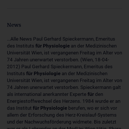
News
...Alle News Paul Gerhard Spieckermann, Emeritus
des Instituts
für
Physiologie
an der Medizinischen
Universität Wien, ist vergangenen Freitag im Alter von
74 Jahren unerwartet verstorben. (Wien, 18-04-
2012) Paul Gerhard Spieckermann, Emeritus des
Instituts
für
Physiologie
an der Medizinischen
Universität Wien, ist vergangenen Freitag im Alter von
74 Jahren unerwartet verstorben. Spieckermann galt
als international anerkannter Experte
für
den
Energiestoffwechsel des Herzens. 1984 wurde er an
das Institut
für
Physiologie
berufen, wo er sich vor
allem der Erforschung des Herz-Kreislauf-Systems
und der Nachwuchsförderung widmete. Bis zuletzt
war er als Lehrender an der MedUni Wien tätig. Share