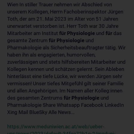
Wien In stiller Trauer nehmen wir Abschied von
unserem Kollegen, Herrn Fachoberinspektor Jürgen
Toth, der am 21. Mai 2023 im Alter von 51 Jahren
unerwartet verstorben ist. Herr Toth war 30 Jahre
Mitarbeiter am Institut
für
Physiologie
und
für
das
gesamte Zentrum
für
Physiologie
und
Pharmakologie als Sicherheitsbeauftragter tätig. Wir
haben ihn als engagierten, humorvollen,
zuverlässigen und stets hilfsbereiten Mitarbeiter und
Kollegen kennen und schätzen gelernt. Sein Ableben
hinterlässt eine tiefe Lücke, wir werden Jürgen sehr
vermissen! Unser tiefes Mitgefühl gilt seiner Familie
und allen Angehörigen. Im Namen aller Kolleg:innen
des gesamten Zentrums
für
Physiologie
und
Pharmakologie Share Whatsapp Facebook LinkedIn
Xing Mail BlueSky Alle News...
https://www.meduniwien.ac.at/web/ueber-
uns/news/2023/default-34fee72b1e-2/meduni-