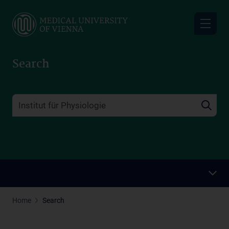
Skip
to
main
content
Search
Home
Search