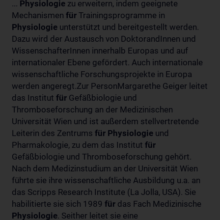
...
Physiologie
zu erweitern, indem geeignete
Mechanismen
für
Trainingsprogramme in
Physiologie
unterstützt und bereitgestellt werden.
Dazu wird der Austausch von DoktorandInnen und
WissenschafterInnen innerhalb Europas und auf
internationaler Ebene gefördert. Auch internationale
wissenschaftliche Forschungsprojekte in Europa
werden angeregt.Zur PersonMargarethe Geiger leitet
das Institut
für
Gefäßbiologie und
Thromboseforschung an der Medizinischen
Universität Wien und ist außerdem stellvertretende
Leiterin des Zentrums
für
Physiologie
und
Pharmakologie, zu dem das Institut
für
Gefäßbiologie und Thromboseforschung gehört.
Nach dem Medizinstudium an der Universität Wien
führte sie ihre wissenschaftliche Ausbildung u.a. an
das Scripps Research Institute (La Jolla, USA). Sie
habilitierte sie sich 1989
für
das Fach Medizinische
Physiologie
. Seither leitet sie eine