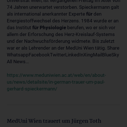
Universität Wien, ist vergangenen Freitag im Alter von
74 Jahren unerwartet verstorben. Spieckermann galt
als international anerkannter Experte
für
den
Energiestoffwechsel des Herzens. 1984 wurde er an
das Institut
für
Physiologie
berufen, wo er sich vor
allem der Erforschung des Herz-Kreislauf-Systems
und der Nachwuchsförderung widmete. Bis zuletzt
war er als Lehrender an der MedUni Wien tätig. Share
WhatsappFacebookTwitterLinkedInXingMailBlueSky
All News...
https://www.meduniwien.ac.at/web/en/about-
us/news/detailsite/in-german-trauer-um-paul-
gerhard-spieckermann/
MedUni Wien trauert um Jürgen Toth