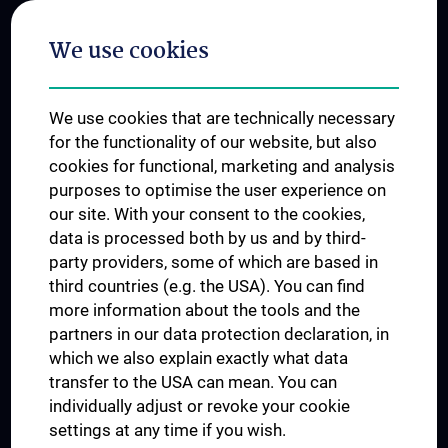
Postgraduate Trainings
We use cookies
Dual Career
Trusted Reseach - Research Security - Foreign Interference
We use cookies that are technically necessary
UNESCO Chair on Bioethics
for the functionality of our website, but also
MUVI
cookies for functional, marketing and analysis
purposes to optimise the user experience on
our site. With your consent to the cookies,
Connect with us
data is processed both by us and by third-
party providers, some of which are based in
third countries (e.g. the USA). You can find
more information about the tools and the
partners in our data protection declaration, in
which we also explain exactly what data
PRESSE
transfer to the USA can mean. You can
JOBS
individually adjust or revoke your cookie
MEDUNI SHOP
settings at any time if you wish.