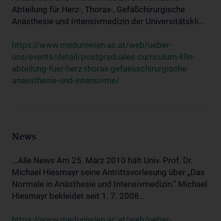
Abteilung für Herz-, Thorax-, Gefäßchirurgische
Anästhesie und Intensivmedizin der Universitätskli...
https://www.meduniwien.ac.at/web/ueber-
uns/events/detail/postgraduales-curriculum-klin-
abteilung-fuer-herz-thorax-gefaesschirurgische-
anaesthesie-und-intensivme/
News
...Alle News Am 25. März 2010 hält Univ. Prof. Dr.
Michael Hiesmayr seine Antrittsvorlesung über „Das
Normale in Anästhesie und Intensivmedizin.“ Michael
Hiesmayr bekleidet seit 1. 7. 2008...
https://www.meduniwien.ac.at/web/ueber-