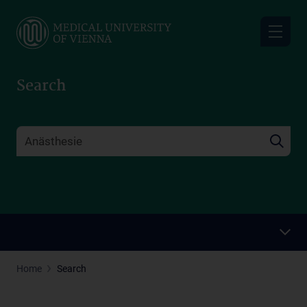
Skip
to
main
content
Search
Home
Search