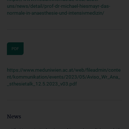
uns/news/detail/prof-dr-michael-hiesmayr-das-
normale-in-anaesthesie-und-intensivmedizin/
PDF
https://www.meduniwien.ac.at/web/fileadmin/conte
nt/kommunikation/events/2023/05/Aviso_Wr_Ana_
_sthesietalk_12.5.2023_v03.pdf
News