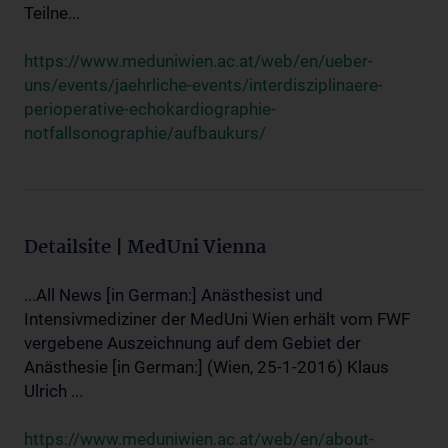
Teilne...
https://www.meduniwien.ac.at/web/en/ueber-
uns/events/jaehrliche-events/interdisziplinaere-
perioperative-echokardiographie-
notfallsonographie/aufbaukurs/
Detailsite | MedUni Vienna
...All News [in German:] Anästhesist und
Intensivmediziner der MedUni Wien erhält vom FWF
vergebene Auszeichnung auf dem Gebiet der
Anästhesie [in German:] (Wien, 25-1-2016) Klaus
Ulrich ...
https://www.meduniwien.ac.at/web/en/about-