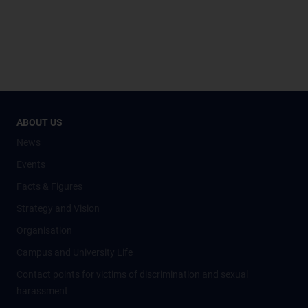
ABOUT US
News
Events
Facts & Figures
Strategy and Vision
Organisation
Campus and University Life
Contact points for victims of discrimination and sexual
harassment