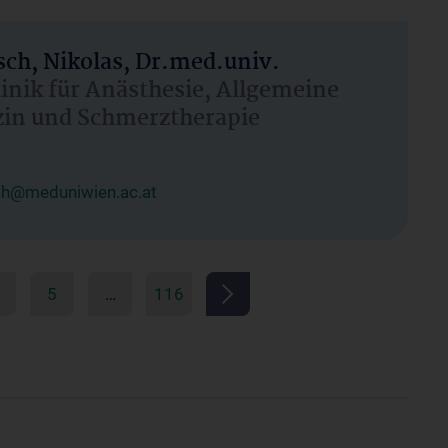
ch, Nikolas, Dr.med.univ.
linik für Anästhesie, Allgemeine
zin und Schmerztherapie
ch@meduniwien.ac.at
5
…
116