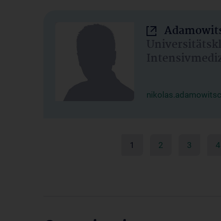
Adamowits
Universitätsk
Intensivmedi
nikolas.adamowits
1
2
3
4