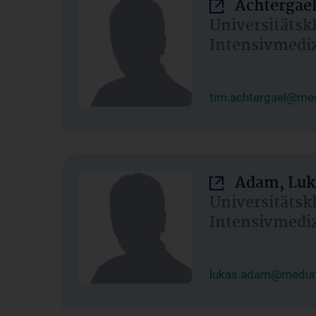
Achtergael
Universitätsk
Intensivmedi
tim.achtergael@med
Adam, Luk
Universitätsk
Intensivmedi
lukas.adam@meduni