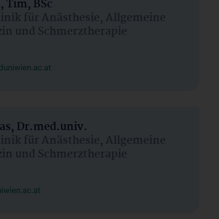
, Tim, BSc
linik für Anästhesie, Allgemeine
zin und Schmerztherapie
uniwien.ac.at
as, Dr.med.univ.
linik für Anästhesie, Allgemeine
zin und Schmerztherapie
wien.ac.at