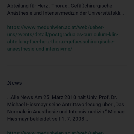
Abteilung für Herz-, Thorax-, Gefäßchirurgische
Anästhesie und Intensivmedizin der Universitätskli...
https://www.meduniwien.ac.at/web/ueber-
uns/events/detail/postgraduales-curriculum-klin-
abteilung-fuer-herz-thorax-gefaesschirurgische-
anaesthesie-und-intensivme/
News
...Alle News Am 25. März 2010 hält Univ. Prof. Dr.
Michael Hiesmayr seine Antrittsvorlesung über „Das
Normale in Anästhesie und Intensivmedizin.“ Michael
Hiesmayr bekleidet seit 1. 7. 2008...
https://www.meduniwien.ac.at/web/ueber-