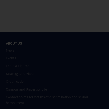
ABOUT US
News
Events
Facts & Figures
Strategy and Vision
Organisation
Campus and University Life
Contact points for victims of discrimination and sexual
harassment