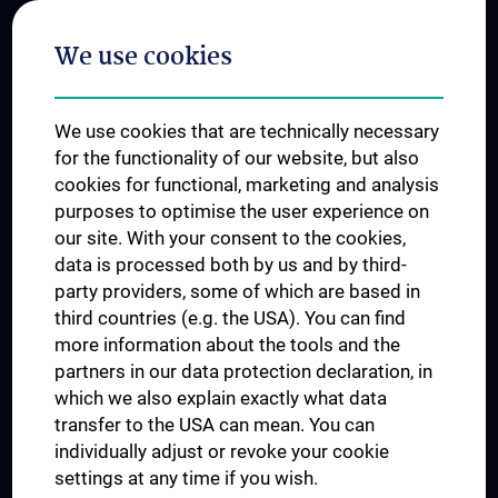
Postgraduate Trainings
We use cookies
Dual Career
Trusted Reseach - Research Security - Foreign Interference
We use cookies that are technically necessary
UNESCO Chair on Bioethics
for the functionality of our website, but also
MUVI
cookies for functional, marketing and analysis
purposes to optimise the user experience on
our site. With your consent to the cookies,
Connect with us
data is processed both by us and by third-
party providers, some of which are based in
third countries (e.g. the USA). You can find
more information about the tools and the
partners in our data protection declaration, in
which we also explain exactly what data
PRESSE
transfer to the USA can mean. You can
JOBS
individually adjust or revoke your cookie
MEDUNI SHOP
settings at any time if you wish.