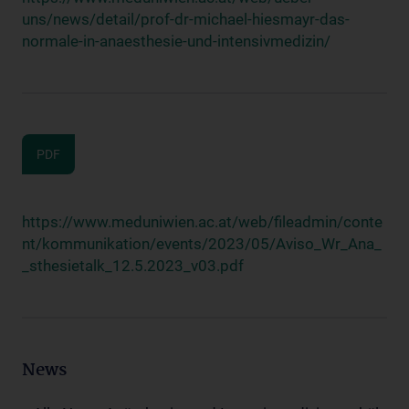
uns/news/detail/prof-dr-michael-hiesmayr-das-
normale-in-anaesthesie-und-intensivmedizin/
PDF
https://www.meduniwien.ac.at/web/fileadmin/conte
nt/kommunikation/events/2023/05/Aviso_Wr_Ana_
_sthesietalk_12.5.2023_v03.pdf
News