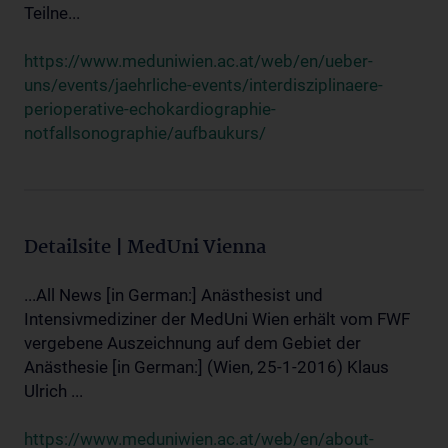
Teilne...
https://www.meduniwien.ac.at/web/en/ueber-
uns/events/jaehrliche-events/interdisziplinaere-
perioperative-echokardiographie-
notfallsonographie/aufbaukurs/
Detailsite | MedUni Vienna
...All News [in German:] Anästhesist und
Intensivmediziner der MedUni Wien erhält vom FWF
vergebene Auszeichnung auf dem Gebiet der
Anästhesie [in German:] (Wien, 25-1-2016) Klaus
Ulrich ...
https://www.meduniwien.ac.at/web/en/about-