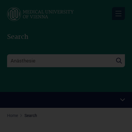
Skip
to
main
content
Search
Home
Search