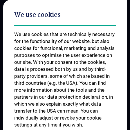
Postgraduate Trainings
We use cookies
Dual Career
Trusted Reseach - Research Security - Foreign Interference
We use cookies that are technically necessary
UNESCO Chair on Bioethics
for the functionality of our website, but also
MUVI
cookies for functional, marketing and analysis
purposes to optimise the user experience on
our site. With your consent to the cookies,
Connect with us
data is processed both by us and by third-
party providers, some of which are based in
third countries (e.g. the USA). You can find
more information about the tools and the
partners in our data protection declaration, in
which we also explain exactly what data
PRESSE
transfer to the USA can mean. You can
JOBS
individually adjust or revoke your cookie
MEDUNI SHOP
settings at any time if you wish.