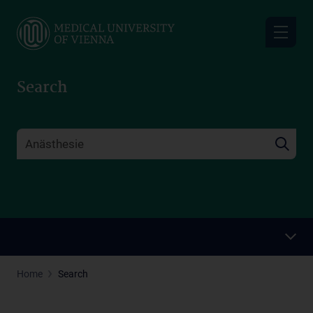
Skip
to
main
content
Search
Home
Search