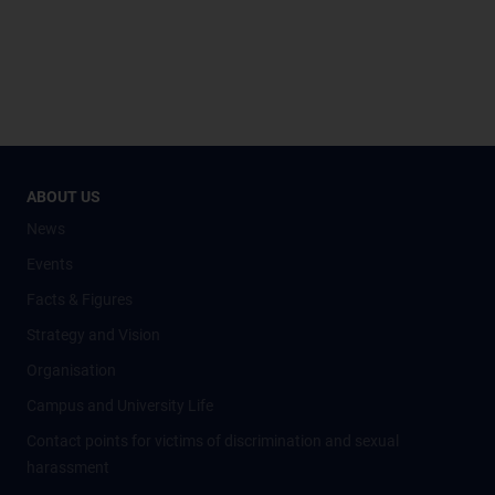
ABOUT US
News
Events
Facts & Figures
Strategy and Vision
Organisation
Campus and University Life
Contact points for victims of discrimination and sexual
harassment