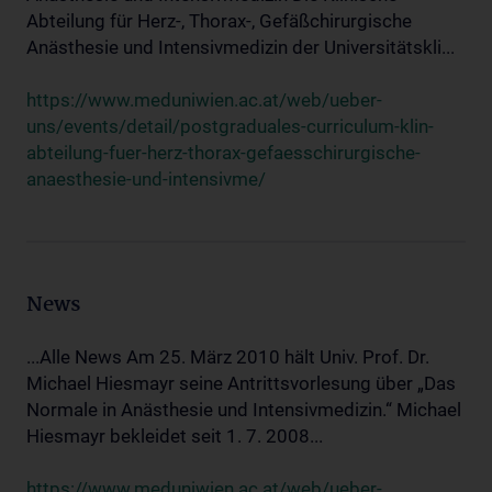
Abteilung für Herz-, Thorax-, Gefäßchirurgische
Anästhesie und Intensivmedizin der Universitätskli...
https://www.meduniwien.ac.at/web/ueber-
uns/events/detail/postgraduales-curriculum-klin-
abteilung-fuer-herz-thorax-gefaesschirurgische-
anaesthesie-und-intensivme/
News
...Alle News Am 25. März 2010 hält Univ. Prof. Dr.
Michael Hiesmayr seine Antrittsvorlesung über „Das
Normale in Anästhesie und Intensivmedizin.“ Michael
Hiesmayr bekleidet seit 1. 7. 2008...
https://www.meduniwien.ac.at/web/ueber-