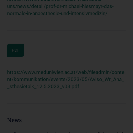
uns/news/detail/prof-dr-michael-hiesmayr-das-
normale-in-anaesthesie-und-intensivmedizin/
PDF
https://www.meduniwien.ac.at/web/fileadmin/conte
nt/kommunikation/events/2023/05/Aviso_Wr_Ana_
_sthesietalk_12.5.2023_v03.pdf
News