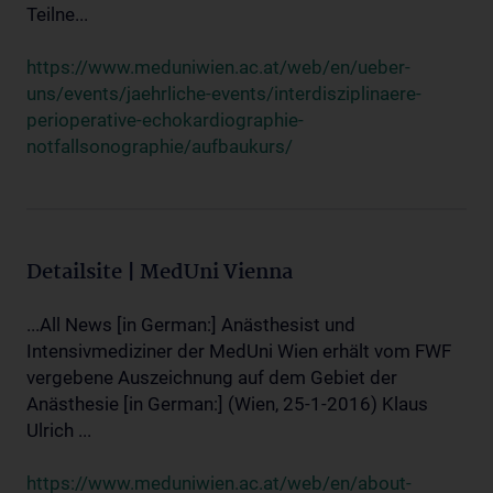
Teilne...
https://www.meduniwien.ac.at/web/en/ueber-
uns/events/jaehrliche-events/interdisziplinaere-
perioperative-echokardiographie-
notfallsonographie/aufbaukurs/
Detailsite | MedUni Vienna
...All News [in German:] Anästhesist und
Intensivmediziner der MedUni Wien erhält vom FWF
vergebene Auszeichnung auf dem Gebiet der
Anästhesie [in German:] (Wien, 25-1-2016) Klaus
Ulrich ...
https://www.meduniwien.ac.at/web/en/about-