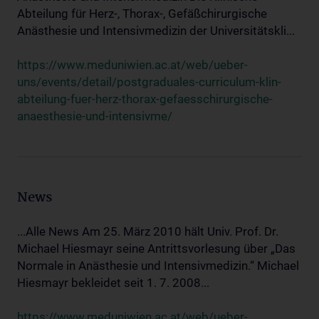
Abteilung für Herz-, Thorax-, Gefäßchirurgische
Anästhesie und Intensivmedizin der Universitätskli...
https://www.meduniwien.ac.at/web/ueber-
uns/events/detail/postgraduales-curriculum-klin-
abteilung-fuer-herz-thorax-gefaesschirurgische-
anaesthesie-und-intensivme/
News
...Alle News Am 25. März 2010 hält Univ. Prof. Dr.
Michael Hiesmayr seine Antrittsvorlesung über „Das
Normale in Anästhesie und Intensivmedizin.“ Michael
Hiesmayr bekleidet seit 1. 7. 2008...
https://www.meduniwien.ac.at/web/ueber-