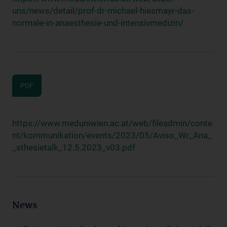
uns/news/detail/prof-dr-michael-hiesmayr-das-
normale-in-anaesthesie-und-intensivmedizin/
PDF
https://www.meduniwien.ac.at/web/fileadmin/conte
nt/kommunikation/events/2023/05/Aviso_Wr_Ana_
_sthesietalk_12.5.2023_v03.pdf
News