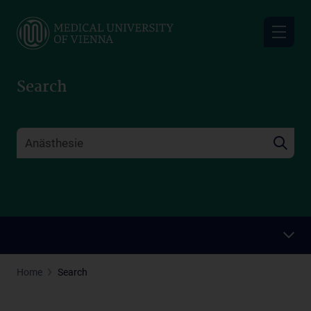
Skip
to
main
content
Search
Home
Search