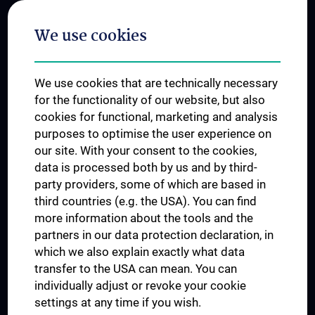
Postgraduate Trainings
We use cookies
Dual Career
Trusted Reseach - Research Security - Foreign Interference
We use cookies that are technically necessary
UNESCO Chair on Bioethics
for the functionality of our website, but also
MUVI
cookies for functional, marketing and analysis
purposes to optimise the user experience on
our site. With your consent to the cookies,
Connect with us
data is processed both by us and by third-
party providers, some of which are based in
third countries (e.g. the USA). You can find
more information about the tools and the
partners in our data protection declaration, in
which we also explain exactly what data
PRESSE
transfer to the USA can mean. You can
JOBS
individually adjust or revoke your cookie
MEDUNI SHOP
settings at any time if you wish.