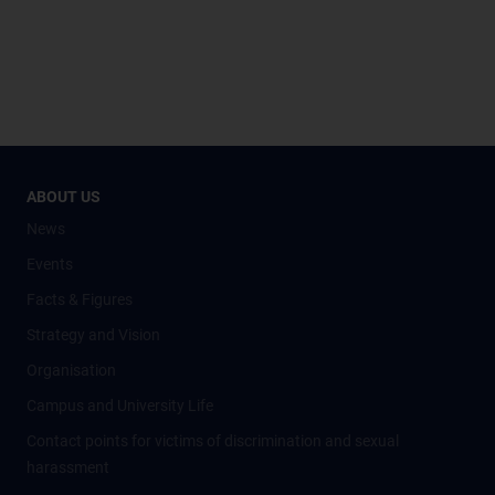
ABOUT US
News
Events
Facts & Figures
Strategy and Vision
Organisation
Campus and University Life
Contact points for victims of discrimination and sexual
harassment