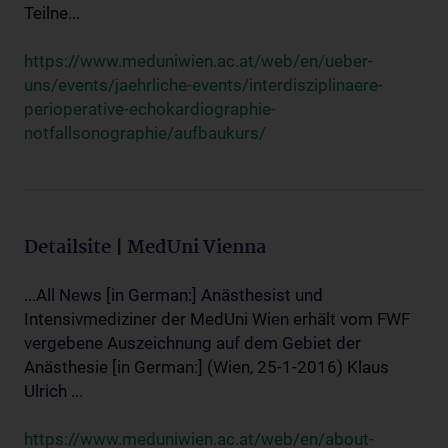
Teilne...
https://www.meduniwien.ac.at/web/en/ueber-
uns/events/jaehrliche-events/interdisziplinaere-
perioperative-echokardiographie-
notfallsonographie/aufbaukurs/
Detailsite | MedUni Vienna
...All News [in German:] Anästhesist und
Intensivmediziner der MedUni Wien erhält vom FWF
vergebene Auszeichnung auf dem Gebiet der
Anästhesie [in German:] (Wien, 25-1-2016) Klaus
Ulrich ...
https://www.meduniwien.ac.at/web/en/about-