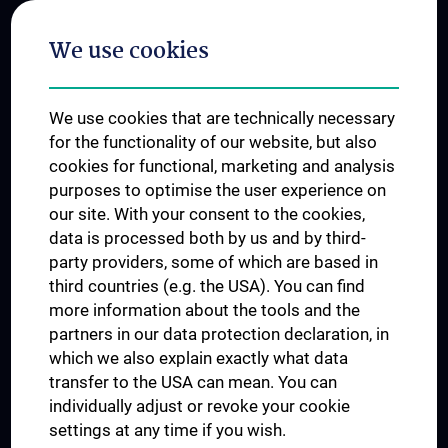
Postgraduate Trainings
We use cookies
Dual Career
Trusted Reseach - Research Security - Foreign Interference
We use cookies that are technically necessary
UNESCO Chair on Bioethics
for the functionality of our website, but also
MUVI
cookies for functional, marketing and analysis
purposes to optimise the user experience on
our site. With your consent to the cookies,
Connect with us
data is processed both by us and by third-
party providers, some of which are based in
third countries (e.g. the USA). You can find
more information about the tools and the
partners in our data protection declaration, in
which we also explain exactly what data
PRESSE
transfer to the USA can mean. You can
JOBS
individually adjust or revoke your cookie
MEDUNI SHOP
settings at any time if you wish.