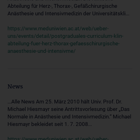
Abteilung für Herz-, Thorax-, Gefäßchirurgische
Anästhesie und Intensivmedizin der Universitätskli...
https://www.meduniwien.ac.at/web/ueber-
uns/events/detail/postgraduales-curriculum-klin-
abteilung-fuer-herz-thorax-gefaesschirurgische-
anaesthesie-und-intensivme/
News
...Alle News Am 25. März 2010 hält Univ. Prof. Dr.
Michael Hiesmayr seine Antrittsvorlesung über „Das
Normale in Anästhesie und Intensivmedizin.“ Michael
Hiesmayr bekleidet seit 1. 7. 2008...
https://www.meduniwien.ac.at/web/ueber-