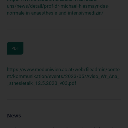
uns/news/detail/prof-dr-michael-hiesmayr-das-
normale-in-anaesthesie-und-intensivmedizin/
PDF
https://www.meduniwien.ac.at/web/fileadmin/conte
nt/kommunikation/events/2023/05/Aviso_Wr_Ana_
_sthesietalk_12.5.2023_v03.pdf
News