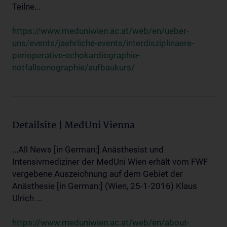
Teilne...
https://www.meduniwien.ac.at/web/en/ueber-
uns/events/jaehrliche-events/interdisziplinaere-
perioperative-echokardiographie-
notfallsonographie/aufbaukurs/
Detailsite | MedUni Vienna
...All News [in German:] Anästhesist und
Intensivmediziner der MedUni Wien erhält vom FWF
vergebene Auszeichnung auf dem Gebiet der
Anästhesie [in German:] (Wien, 25-1-2016) Klaus
Ulrich ...
https://www.meduniwien.ac.at/web/en/about-