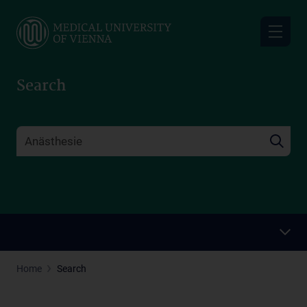
Skip
to
main
content
Search
Home
Search