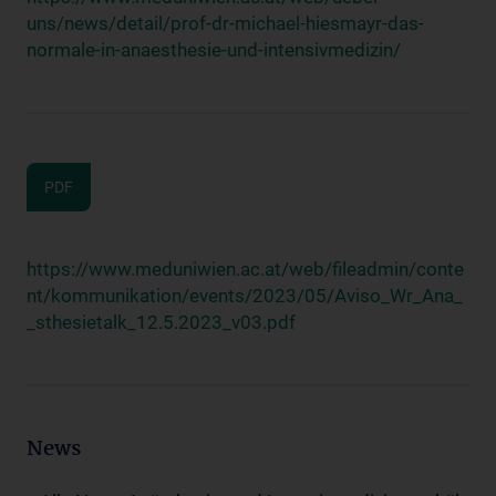
uns/news/detail/prof-dr-michael-hiesmayr-das-
normale-in-anaesthesie-und-intensivmedizin/
PDF
https://www.meduniwien.ac.at/web/fileadmin/conte
nt/kommunikation/events/2023/05/Aviso_Wr_Ana_
_sthesietalk_12.5.2023_v03.pdf
News