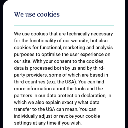
Postgraduate Trainings
We use cookies
Dual Career
Trusted Reseach - Research Security - Foreign Interference
We use cookies that are technically necessary
UNESCO Chair on Bioethics
for the functionality of our website, but also
MUVI
cookies for functional, marketing and analysis
purposes to optimise the user experience on
our site. With your consent to the cookies,
Connect with us
data is processed both by us and by third-
party providers, some of which are based in
third countries (e.g. the USA). You can find
more information about the tools and the
partners in our data protection declaration, in
which we also explain exactly what data
PRESSE
transfer to the USA can mean. You can
JOBS
individually adjust or revoke your cookie
MEDUNI SHOP
settings at any time if you wish.