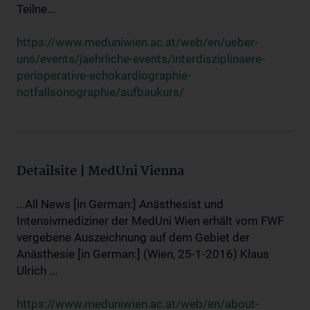
Teilne...
https://www.meduniwien.ac.at/web/en/ueber-
uns/events/jaehrliche-events/interdisziplinaere-
perioperative-echokardiographie-
notfallsonographie/aufbaukurs/
Detailsite | MedUni Vienna
...All News [in German:] Anästhesist und
Intensivmediziner der MedUni Wien erhält vom FWF
vergebene Auszeichnung auf dem Gebiet der
Anästhesie [in German:] (Wien, 25-1-2016) Klaus
Ulrich ...
https://www.meduniwien.ac.at/web/en/about-