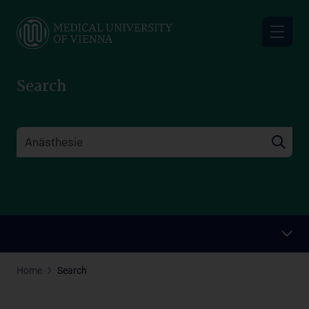
Skip
to
main
content
Search
Home
Search