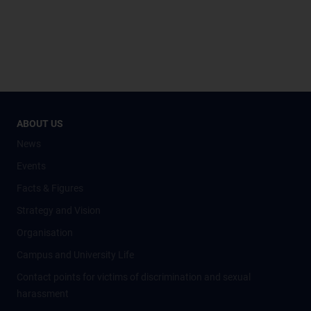
ABOUT US
News
Events
Facts & Figures
Strategy and Vision
Organisation
Campus and University Life
Contact points for victims of discrimination and sexual
harassment