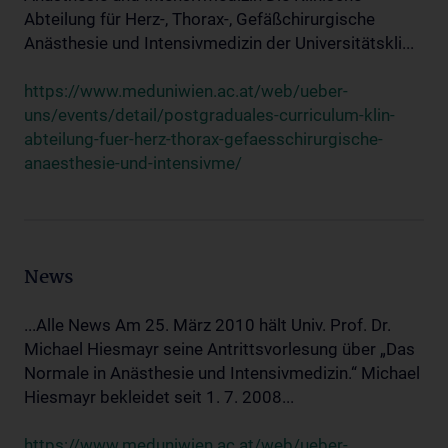
Abteilung für Herz-, Thorax-, Gefäßchirurgische
Anästhesie und Intensivmedizin der Universitätskli...
https://www.meduniwien.ac.at/web/ueber-
uns/events/detail/postgraduales-curriculum-klin-
abteilung-fuer-herz-thorax-gefaesschirurgische-
anaesthesie-und-intensivme/
News
...Alle News Am 25. März 2010 hält Univ. Prof. Dr.
Michael Hiesmayr seine Antrittsvorlesung über „Das
Normale in Anästhesie und Intensivmedizin.“ Michael
Hiesmayr bekleidet seit 1. 7. 2008...
https://www.meduniwien.ac.at/web/ueber-