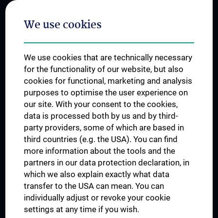
Postgraduate Trainings
We use cookies
Dual Career
Trusted Reseach - Research Security - Foreign Interference
We use cookies that are technically necessary
UNESCO Chair on Bioethics
for the functionality of our website, but also
MUVI
cookies for functional, marketing and analysis
purposes to optimise the user experience on
our site. With your consent to the cookies,
Connect with us
data is processed both by us and by third-
party providers, some of which are based in
third countries (e.g. the USA). You can find
more information about the tools and the
partners in our data protection declaration, in
which we also explain exactly what data
PRESSE
transfer to the USA can mean. You can
JOBS
individually adjust or revoke your cookie
MEDUNI SHOP
settings at any time if you wish.