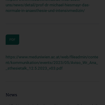
uns/news/detail/prof-dr-michael-hiesmayr-das-
normale-in-anaesthesie-und-intensivmedizin/
PDF
https://www.meduniwien.ac.at/web/fileadmin/conte
nt/kommunikation/events/2023/05/Aviso_Wr_Ana_
_sthesietalk_12.5.2023_v03.pdf
News