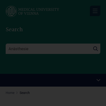
Skip
to
main
content
Search
Home
Search