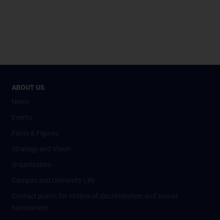
ABOUT US
News
Events
Facts & Figures
Strategy and Vision
Organisation
Campus and University Life
Contact points for victims of discrimination and sexual
harassment