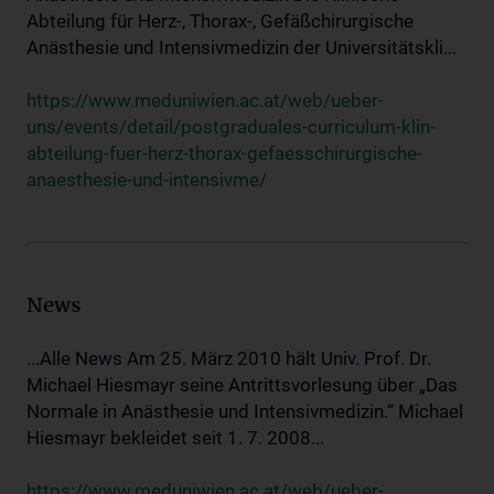
Abteilung für Herz-, Thorax-, Gefäßchirurgische
Anästhesie und Intensivmedizin der Universitätskli...
https://www.meduniwien.ac.at/web/ueber-
uns/events/detail/postgraduales-curriculum-klin-
abteilung-fuer-herz-thorax-gefaesschirurgische-
anaesthesie-und-intensivme/
News
...Alle News Am 25. März 2010 hält Univ. Prof. Dr.
Michael Hiesmayr seine Antrittsvorlesung über „Das
Normale in Anästhesie und Intensivmedizin.“ Michael
Hiesmayr bekleidet seit 1. 7. 2008...
https://www.meduniwien.ac.at/web/ueber-