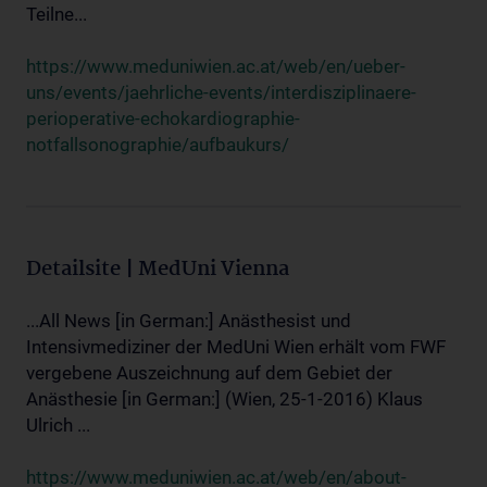
Teilne...
https://www.meduniwien.ac.at/web/en/ueber-
uns/events/jaehrliche-events/interdisziplinaere-
perioperative-echokardiographie-
notfallsonographie/aufbaukurs/
Detailsite | MedUni Vienna
...All News [in German:] Anästhesist und
Intensivmediziner der MedUni Wien erhält vom FWF
vergebene Auszeichnung auf dem Gebiet der
Anästhesie [in German:] (Wien, 25-1-2016) Klaus
Ulrich ...
https://www.meduniwien.ac.at/web/en/about-