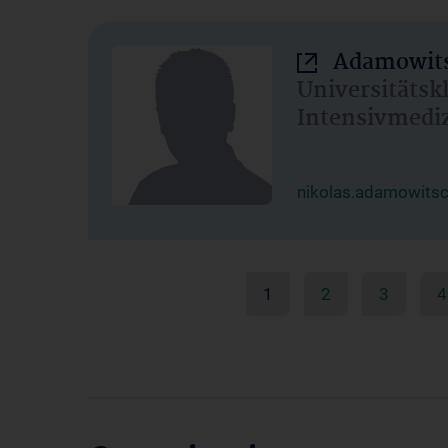
Adamowits
Universitätsk
Intensivmedi
nikolas.adamowits
1
2
3
4