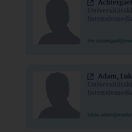
Achtergael
Universitätsk
Intensivmedi
tim.achtergael@med
Adam, Luk
Universitätsk
Intensivmedi
lukas.adam@meduni