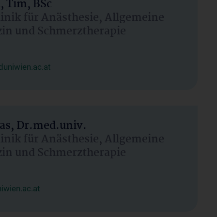
, Tim, BSc
linik für Anästhesie, Allgemeine
zin und Schmerztherapie
uniwien.ac.at
as, Dr.med.univ.
linik für Anästhesie, Allgemeine
zin und Schmerztherapie
wien.ac.at