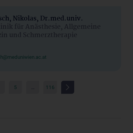
ch, Nikolas, Dr.med.univ.
linik für Anästhesie, Allgemeine
zin und Schmerztherapie
ch@meduniwien.ac.at
5
…
116