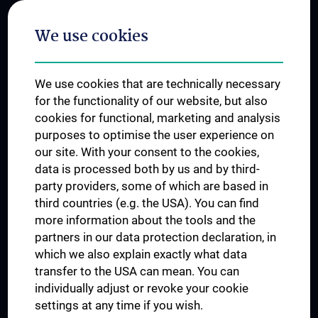
Postgraduate Trainings
We use cookies
Dual Career
Trusted Reseach - Research Security - Foreign Interference
We use cookies that are technically necessary
UNESCO Chair on Bioethics
for the functionality of our website, but also
MUVI
cookies for functional, marketing and analysis
purposes to optimise the user experience on
our site. With your consent to the cookies,
Connect with us
data is processed both by us and by third-
party providers, some of which are based in
third countries (e.g. the USA). You can find
more information about the tools and the
partners in our data protection declaration, in
which we also explain exactly what data
PRESSE
transfer to the USA can mean. You can
JOBS
individually adjust or revoke your cookie
MEDUNI SHOP
settings at any time if you wish.