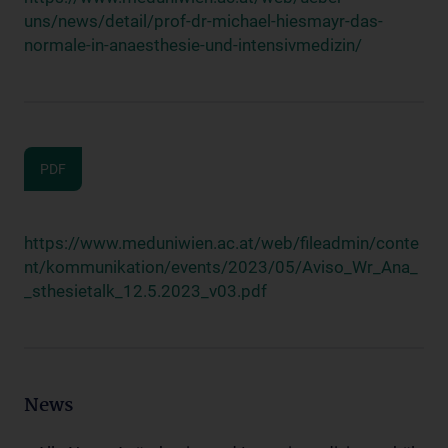
uns/news/detail/prof-dr-michael-hiesmayr-das-
normale-in-anaesthesie-und-intensivmedizin/
PDF
https://www.meduniwien.ac.at/web/fileadmin/conte
nt/kommunikation/events/2023/05/Aviso_Wr_Ana_
_sthesietalk_12.5.2023_v03.pdf
News