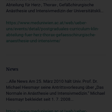
Abteilung für Herz-, Thorax-, Gefäßchirurgische
Anästhesie und Intensivmedizin der Universitätskli...
https://www.meduniwien.ac.at/web/ueber-
uns/events/detail/postgraduales-curriculum-klin-
abteilung-fuer-herz-thorax-gefaesschirurgische-
anaesthesie-und-intensivme/
News
...Alle News Am 25. März 2010 hält Univ. Prof. Dr.
Michael Hiesmayr seine Antrittsvorlesung über „Das
Normale in Anästhesie und Intensivmedizin.“ Michael
Hiesmayr bekleidet seit 1. 7. 2008...
https://www.meduniwien.ac.at/web/ueber-