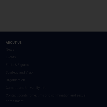
ABOUT US
News
Events
Facts & Figures
Strategy and Vision
Organisation
Campus and University Life
Contact points for victims of discrimination and sexual
harassment