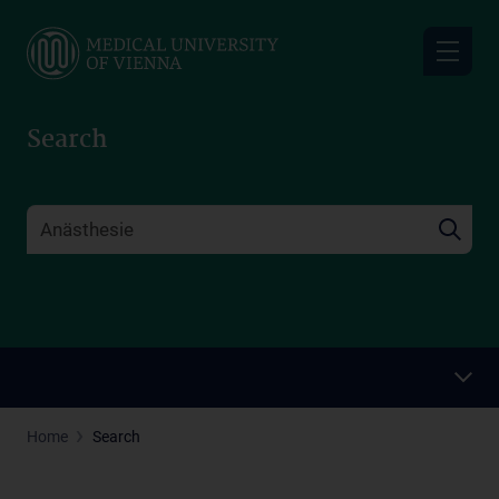
Skip
to
main
content
Search
Home
Search