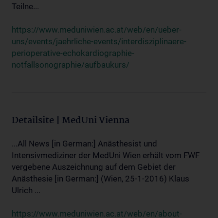
Teilne...
https://www.meduniwien.ac.at/web/en/ueber-
uns/events/jaehrliche-events/interdisziplinaere-
perioperative-echokardiographie-
notfallsonographie/aufbaukurs/
Detailsite | MedUni Vienna
...All News [in German:] Anästhesist und
Intensivmediziner der MedUni Wien erhält vom FWF
vergebene Auszeichnung auf dem Gebiet der
Anästhesie [in German:] (Wien, 25-1-2016) Klaus
Ulrich ...
https://www.meduniwien.ac.at/web/en/about-