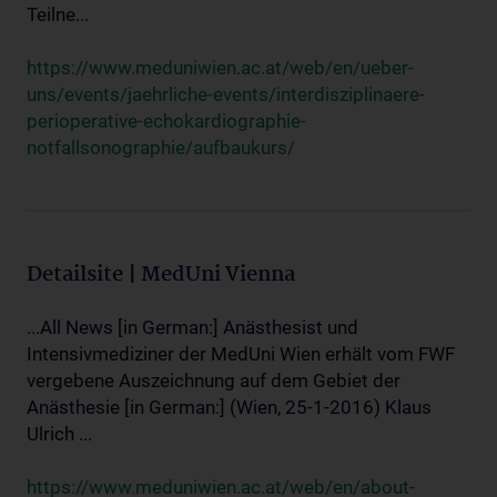
Teilne...
https://www.meduniwien.ac.at/web/en/ueber-
uns/events/jaehrliche-events/interdisziplinaere-
perioperative-echokardiographie-
notfallsonographie/aufbaukurs/
Detailsite | MedUni Vienna
...All News [in German:] Anästhesist und
Intensivmediziner der MedUni Wien erhält vom FWF
vergebene Auszeichnung auf dem Gebiet der
Anästhesie [in German:] (Wien, 25-1-2016) Klaus
Ulrich ...
https://www.meduniwien.ac.at/web/en/about-