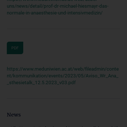
uns/news/detail/prof-dr-michael-hiesmayr-das-
normale-in-anaesthesie-und-intensivmedizin/
PDF
https://www.meduniwien.ac.at/web/fileadmin/conte
nt/kommunikation/events/2023/05/Aviso_Wr_Ana_
_sthesietalk_12.5.2023_v03.pdf
News