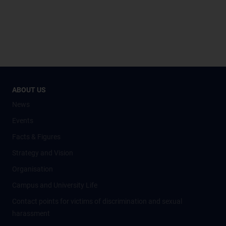
ABOUT US
News
Events
Facts & Figures
Strategy and Vision
Organisation
Campus and University Life
Contact points for victims of discrimination and sexual
harassment