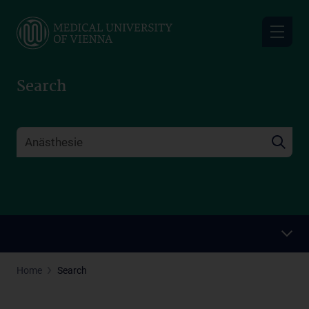
Skip
to
main
content
Search
Home
Search