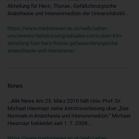
Abteilung für Herz-, Thorax-, Gefäßchirurgische
Anästhesie und Intensivmedizin der Universitätskli...
https://www.meduniwien.ac.at/web/ueber-
uns/events/detail/postgraduales-curriculum-klin-
abteilung-fuer-herz-thorax-gefaesschirurgische-
anaesthesie-und-intensivme/
News
...Alle News Am 25. März 2010 hält Univ. Prof. Dr.
Michael Hiesmayr seine Antrittsvorlesung über „Das
Normale in Anästhesie und Intensivmedizin.“ Michael
Hiesmayr bekleidet seit 1. 7. 2008...
https://www.meduniwien.ac.at/web/ueber-