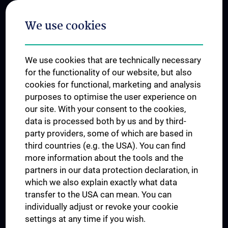
Postgraduate Trainings
We use cookies
Dual Career
Trusted Reseach - Research Security - Foreign Interference
We use cookies that are technically necessary
UNESCO Chair on Bioethics
for the functionality of our website, but also
MUVI
cookies for functional, marketing and analysis
purposes to optimise the user experience on
our site. With your consent to the cookies,
Connect with us
data is processed both by us and by third-
party providers, some of which are based in
third countries (e.g. the USA). You can find
more information about the tools and the
partners in our data protection declaration, in
which we also explain exactly what data
PRESSE
transfer to the USA can mean. You can
JOBS
individually adjust or revoke your cookie
MEDUNI SHOP
settings at any time if you wish.