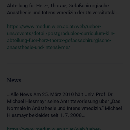
Abteilung für Herz-, Thorax-, Gefäßchirurgische
Anästhesie und Intensivmedizin der Universitätskli...
https://www.meduniwien.ac.at/web/ueber-
uns/events/detail/postgraduales-curriculum-klin-
abteilung-fuer-herz-thorax-gefaesschirurgische-
anaesthesie-und-intensivme/
News
...Alle News Am 25. März 2010 hält Univ. Prof. Dr.
Michael Hiesmayr seine Antrittsvorlesung über „Das
Normale in Anästhesie und Intensivmedizin.“ Michael
Hiesmayr bekleidet seit 1. 7. 2008...
https://www.meduniwien.ac.at/web/ueber-