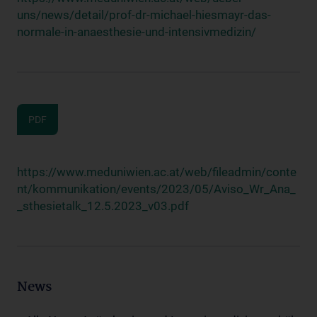
uns/news/detail/prof-dr-michael-hiesmayr-das-
normale-in-anaesthesie-und-intensivmedizin/
PDF
https://www.meduniwien.ac.at/web/fileadmin/conte
nt/kommunikation/events/2023/05/Aviso_Wr_Ana_
_sthesietalk_12.5.2023_v03.pdf
News