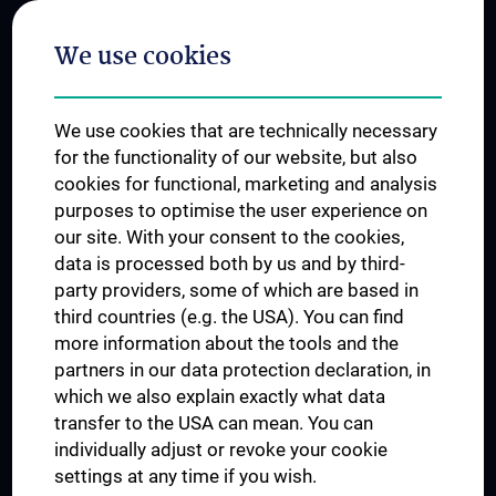
Postgraduate Trainings
We use cookies
Dual Career
Trusted Reseach - Research Security - Foreign Interference
We use cookies that are technically necessary
UNESCO Chair on Bioethics
for the functionality of our website, but also
MUVI
cookies for functional, marketing and analysis
purposes to optimise the user experience on
our site. With your consent to the cookies,
Connect with us
data is processed both by us and by third-
party providers, some of which are based in
third countries (e.g. the USA). You can find
more information about the tools and the
partners in our data protection declaration, in
which we also explain exactly what data
PRESSE
transfer to the USA can mean. You can
JOBS
individually adjust or revoke your cookie
MEDUNI SHOP
settings at any time if you wish.