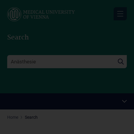
Skip
to
main
content
Search
Home
Search