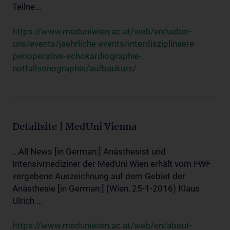
Teilne...
https://www.meduniwien.ac.at/web/en/ueber-
uns/events/jaehrliche-events/interdisziplinaere-
perioperative-echokardiographie-
notfallsonographie/aufbaukurs/
Detailsite | MedUni Vienna
...All News [in German:] Anästhesist und
Intensivmediziner der MedUni Wien erhält vom FWF
vergebene Auszeichnung auf dem Gebiet der
Anästhesie [in German:] (Wien, 25-1-2016) Klaus
Ulrich ...
https://www.meduniwien.ac.at/web/en/about-