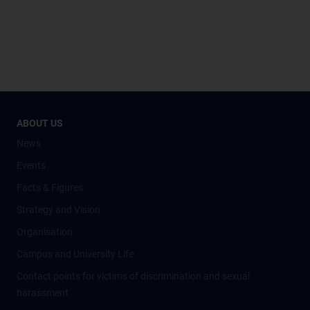
ABOUT US
News
Events
Facts & Figures
Strategy and Vision
Organisation
Campus and University Life
Contact points for victims of discrimination and sexual
harassment