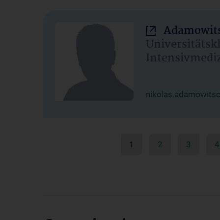
Adamowits
Universitätsk
Intensivmedi
nikolas.adamowits
1
2
3
4