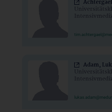
Achtergael
Universitätsk
Intensivmedi
tim.achtergael@med
Adam, Luk
Universitätsk
Intensivmedi
lukas.adam@meduni