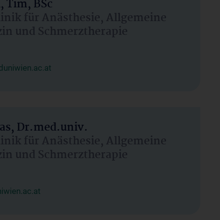
, Tim, BSc
linik für Anästhesie, Allgemeine
zin und Schmerztherapie
uniwien.ac.at
as, Dr.med.univ.
linik für Anästhesie, Allgemeine
zin und Schmerztherapie
wien.ac.at