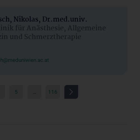
ch, Nikolas, Dr.med.univ.
linik für Anästhesie, Allgemeine
zin und Schmerztherapie
ch@meduniwien.ac.at
5
…
116