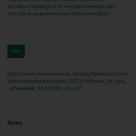
uns/news/detail/prof-dr-michael-hiesmayr-das-
normale-in-anaesthesie-und-intensivmedizin/
PDF
https://www.meduniwien.ac.at/web/fileadmin/conte
nt/kommunikation/events/2023/05/Aviso_Wr_Ana_
_sthesietalk_12.5.2023_v03.pdf
News