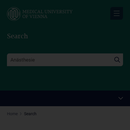
Skip
to
main
content
Search
Home
Search