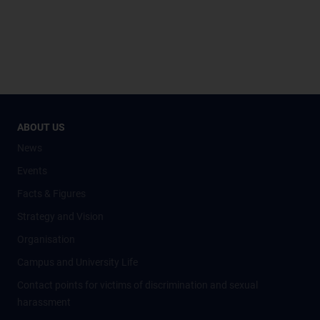
ABOUT US
News
Events
Facts & Figures
Strategy and Vision
Organisation
Campus and University Life
Contact points for victims of discrimination and sexual
harassment