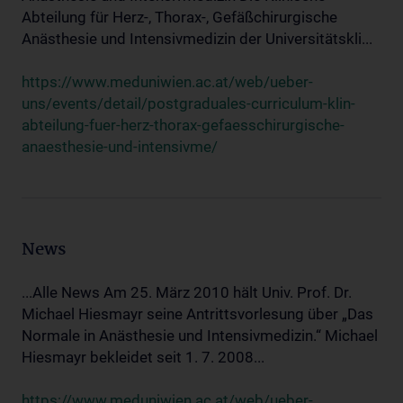
Abteilung für Herz-, Thorax-, Gefäßchirurgische
Anästhesie und Intensivmedizin der Universitätskli...
https://www.meduniwien.ac.at/web/ueber-
uns/events/detail/postgraduales-curriculum-klin-
abteilung-fuer-herz-thorax-gefaesschirurgische-
anaesthesie-und-intensivme/
News
...Alle News Am 25. März 2010 hält Univ. Prof. Dr.
Michael Hiesmayr seine Antrittsvorlesung über „Das
Normale in Anästhesie und Intensivmedizin.“ Michael
Hiesmayr bekleidet seit 1. 7. 2008...
https://www.meduniwien.ac.at/web/ueber-