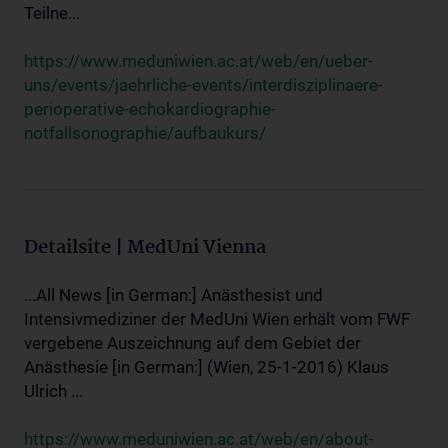
Teilne...
https://www.meduniwien.ac.at/web/en/ueber-
uns/events/jaehrliche-events/interdisziplinaere-
perioperative-echokardiographie-
notfallsonographie/aufbaukurs/
Detailsite | MedUni Vienna
...All News [in German:] Anästhesist und
Intensivmediziner der MedUni Wien erhält vom FWF
vergebene Auszeichnung auf dem Gebiet der
Anästhesie [in German:] (Wien, 25-1-2016) Klaus
Ulrich ...
https://www.meduniwien.ac.at/web/en/about-