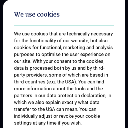
Postgraduate Trainings
We use cookies
Dual Career
Trusted Reseach - Research Security - Foreign Interference
We use cookies that are technically necessary
UNESCO Chair on Bioethics
for the functionality of our website, but also
MUVI
cookies for functional, marketing and analysis
purposes to optimise the user experience on
our site. With your consent to the cookies,
Connect with us
data is processed both by us and by third-
party providers, some of which are based in
third countries (e.g. the USA). You can find
more information about the tools and the
partners in our data protection declaration, in
which we also explain exactly what data
PRESSE
transfer to the USA can mean. You can
JOBS
individually adjust or revoke your cookie
MEDUNI SHOP
settings at any time if you wish.